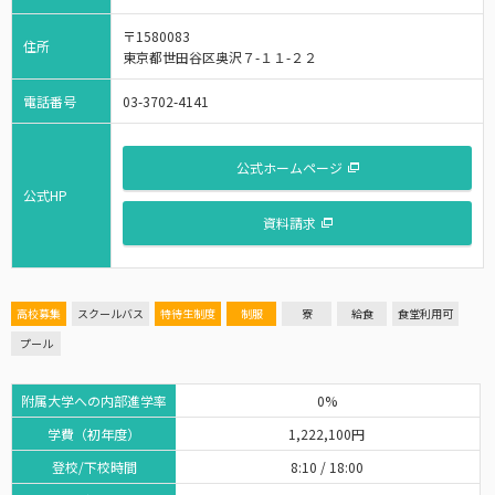
〒1580083
住所
東京都世田谷区奥沢７-１１-２２
電話番号
03-3702-4141
公式ホームページ
公式HP
資料請求
高校募集
スクールバス
特待生制度
制服
寮
給食
食堂利用可
プール
附属大学への内部進学率
0%
学費（初年度）
1,222,100円
登校/下校時間
8:10 / 18:00