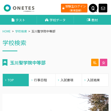
受験生ログイン
（新規登録）
テスト
学校データ
教材
HOME
学校検索
玉川聖学院中等部
学校検索
玉川聖学院中等部
私
女
TOP
行事日程
入試要項
入試結果