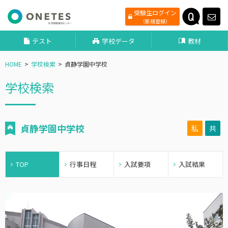
受験生ログイン
（新規登録）
テスト
学校データ
教材
HOME
学校検索
貞静学園中学校
学校検索
貞静学園中学校
私
共
TOP
行事日程
入試要項
入試結果