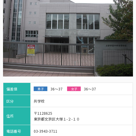
偏差値
36～37
36～37
男子
女子
区分
共学校
〒1128625
住所
東京都文京区大塚１-２-１０
電話番号
03-3943-3711