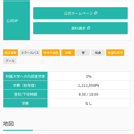
公式ホームページ
公式HP
資料請求
高校募集
スクールバス
特待生制度
制服
寮
給食
食堂利用可
プール
附属大学への内部進学率
2%
学費（初年度）
1,212,000円
登校/下校時間
8:30 / 18:00
宗教
なし
地図