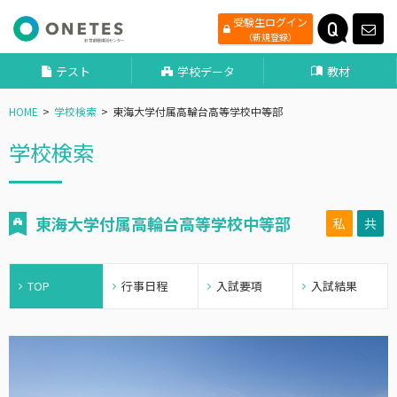
受験生ログイン
（新規登録）
テスト
学校データ
教材
HOME
学校検索
東海大学付属高輪台高等学校中等部
学校検索
東海大学付属高輪台高等学校中等部
私
共
TOP
行事日程
入試要項
入試結果