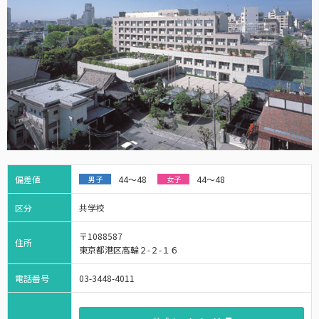
偏差値
44～48
44～48
男子
女子
区分
共学校
〒1088587
住所
東京都港区高輪２-２-１６
電話番号
03-3448-4011