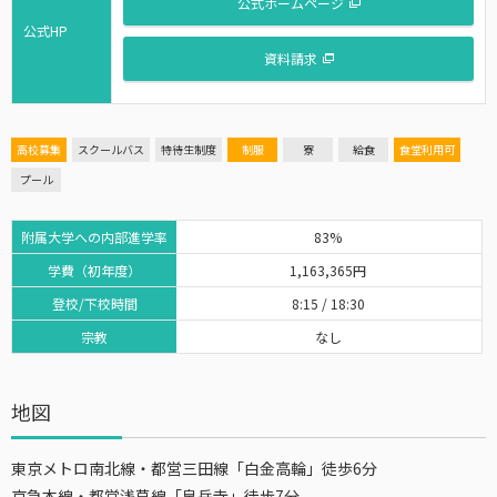
公式ホームページ
公式HP
資料請求
高校募集
スクールバス
特待生制度
制服
寮
給食
食堂利用可
プール
附属大学への内部進学率
83%
学費（初年度）
1,163,365円
登校/下校時間
8:15 / 18:30
宗教
なし
地図
東京メトロ南北線・都営三田線「白金高輪」徒歩6分
京急本線・都営浅草線「泉岳寺」徒歩7分