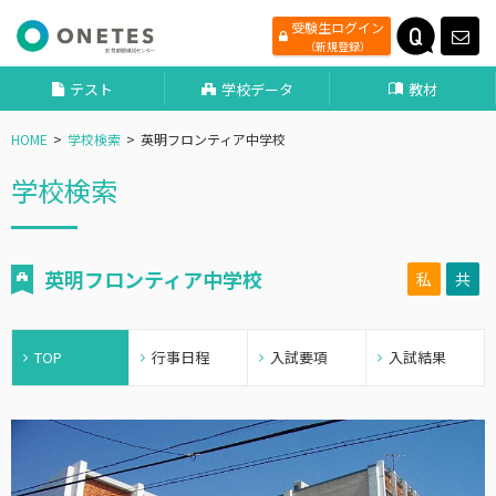
受験生ログイン
（新規登録）
テスト
学校データ
教材
HOME
学校検索
英明フロンティア中学校
学校検索
英明フロンティア中学校
私
共
TOP
行事日程
入試要項
入試結果