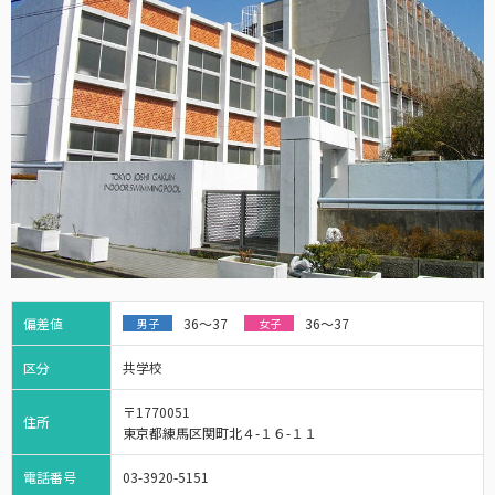
偏差値
36～37
36～37
男子
女子
区分
共学校
〒1770051
住所
東京都練馬区関町北４-１６-１１
電話番号
03-3920-5151