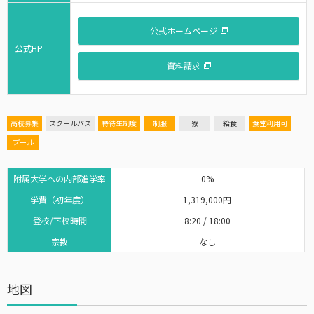
公式ホームページ
公式HP
資料請求
高校募集
スクールバス
特待生制度
制服
寮
給食
食堂利用可
プール
附属大学への内部進学率
0%
学費（初年度）
1,319,000円
登校/下校時間
8:20 / 18:00
宗教
なし
地図