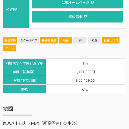
公式ホームページ
公式HP
資料請求
高校募集
スクールバス
特待生制度
制服
寮
給食
食堂利用可
プール
附属大学への内部進学率
1%
学費（初年度）
1,107,000円
登校/下校時間
8:25 / 19:00
宗教
なし
地図
東京メトロ丸ノ内線「新高円寺」徒歩8分