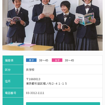
偏差値
38～45
38～45
男子
女子
区分
共学校
〒1660013
住所
東京都杉並区堀ノ内２-４１-１５
電話番号
03-3312-1111