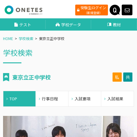
受験生ログイン
（新規登録）
テスト
学校データ
教材
HOME
学校検索
東京立正中学校
学校検索
東京立正中学校
私
共
TOP
行事日程
入試要項
入試結果