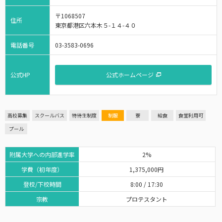
〒1068507
住所
東京都港区六本木５-１４-４０
電話番号
03-3583-0696
公式HP
公式ホームページ
高校募集
スクールバス
特待生制度
制服
寮
給食
食堂利用可
プール
附属大学への内部進学率
2%
学費（初年度）
1,375,000円
登校/下校時間
8:00 / 17:30
宗教
プロテスタント