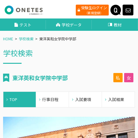
受験生ログイン
（新規登録）
テスト
学校データ
教材
HOME
学校検索
東洋英和女学院中学部
学校検索
東洋英和女学院中学部
私
女
TOP
行事日程
入試要項
入試結果