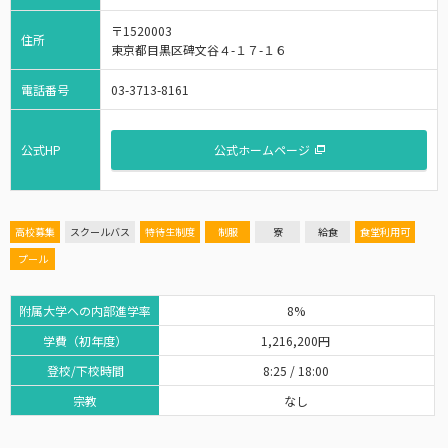
〒1520003
住所
東京都目黒区碑文谷４-１７-１６
電話番号
03-3713-8161
公式HP
公式ホームページ
高校募集
スクールバス
特待生制度
制服
寮
給食
食堂利用可
プール
附属大学への内部進学率
8%
学費（初年度）
1,216,200円
登校/下校時間
8:25 / 18:00
宗教
なし