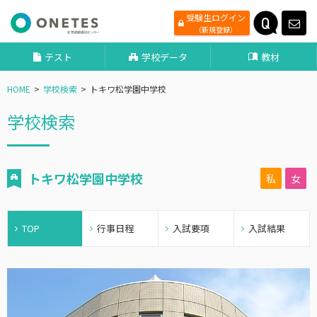
受験生ログイン
（新規登録）
テスト
学校データ
教材
HOME
学校検索
トキワ松学園中学校
学校検索
トキワ松学園中学校
私
女
TOP
行事日程
入試要項
入試結果