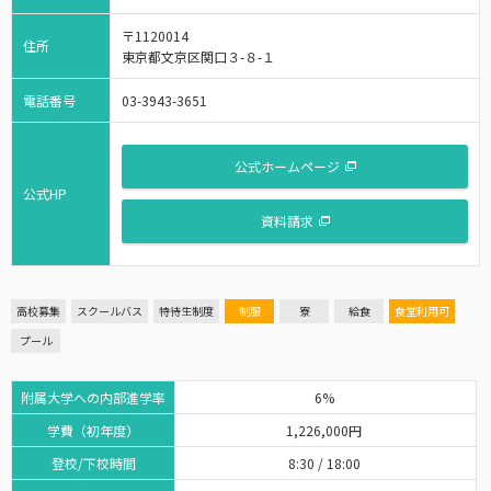
〒1120014
住所
東京都文京区関口３-８-１
電話番号
03-3943-3651
公式ホームページ
公式HP
資料請求
高校募集
スクールバス
特待生制度
制服
寮
給食
食堂利用可
プール
附属大学への内部進学率
6%
学費（初年度）
1,226,000円
登校/下校時間
8:30 / 18:00