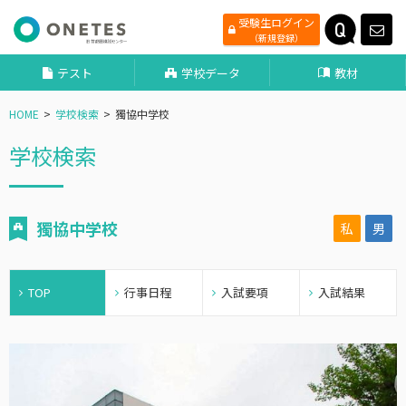
受験生ログイン
（新規登録）
テスト
学校データ
教材
HOME
学校検索
獨協中学校
学校検索
獨協中学校
私
男
TOP
行事日程
入試要項
入試結果