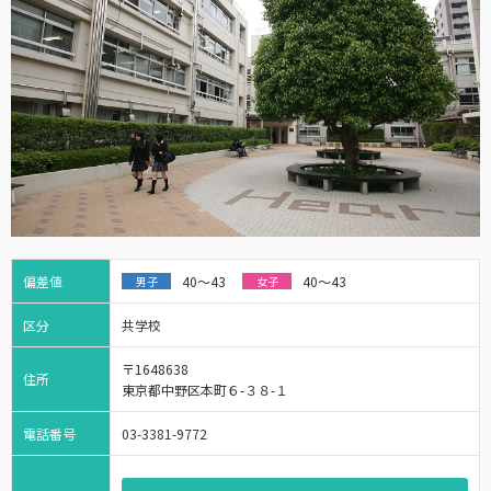
偏差値
40～43
40～43
男子
女子
区分
共学校
〒1648638
住所
東京都中野区本町６-３８-１
電話番号
03-3381-9772