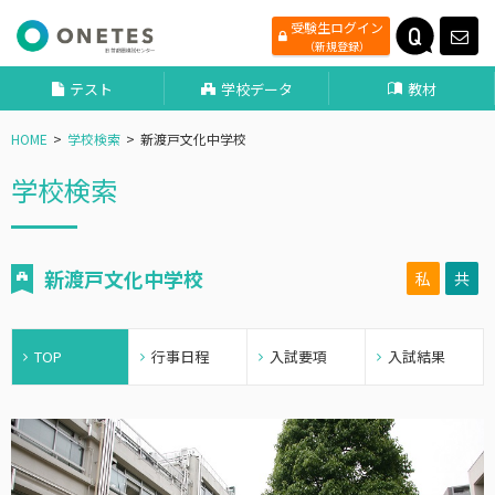
受験生ログイン
（新規登録）
テスト
学校データ
教材
HOME
学校検索
新渡戸文化中学校
学校検索
新渡戸文化中学校
私
共
TOP
行事日程
入試要項
入試結果