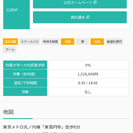
公式ホームページ
公式HP
資料請求
高校募集
スクールバス
特待生制度
制服
寮
給食
食堂利用可
プール
附属大学への内部進学率
0%
学費（初年度）
1,526,600円
登校/下校時間
8:30 / 18:00
宗教
なし
地図
東京メトロ丸ノ内線「東高円寺」徒歩6分