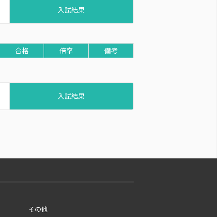
入試結果
合格
倍率
備考
入試結果
その他