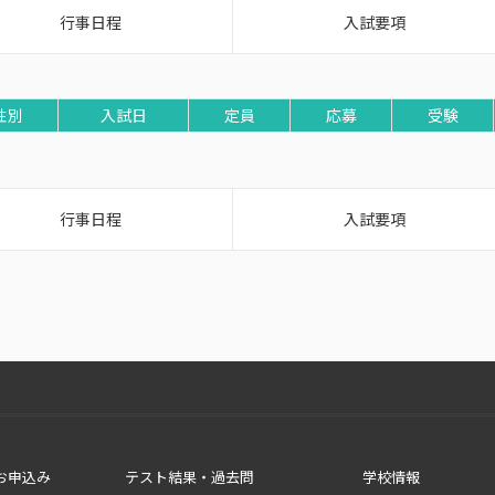
行事日程
入試要項
性別
入試日
定員
応募
受験
行事日程
入試要項
お申込み
テスト結果・過去問
学校情報