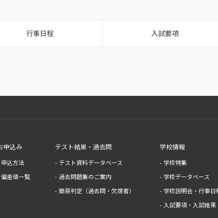
行事日程
入試要項
お申込み
テスト結果・過去問
学校情報
申込方法
テスト資料データベース
学校特集
偏差値一覧
過去問題集のご案内
学校データベース
簡易判定（過去問・欠席者）
学校説明会・行事日
入試要項・入試結果