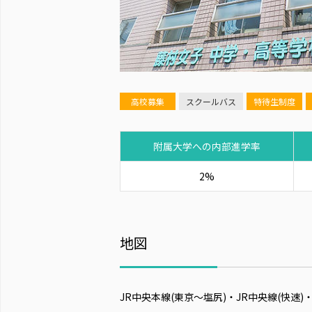
高校募集
スクールバス
特待生制度
附属大学への内部進学率
2%
地図
JR中央本線(東京～塩尻)・JR中央線(快速