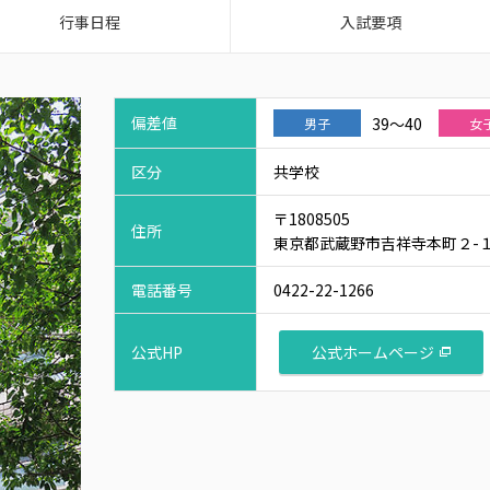
行事日程
入試要項
偏差値
39～40
男子
女
区分
共学校
〒1808505
住所
東京都武蔵野市吉祥寺本町２-１
電話番号
0422-22-1266
公式ホームページ
公式HP