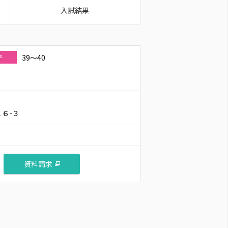
入試結果
39～40
子
６-３
資料請求