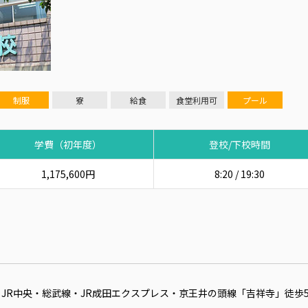
制服
寮
給食
食堂利用可
プール
学費（初年度）
登校/下校時間
1,175,600円
8:20 / 19:30
)・JR中央・総武線・JR成田エクスプレス・京王井の頭線「吉祥寺」徒歩