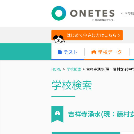
中学受
はじめて申込む方はこちら
テスト
学校データ
HOME
学校検索
吉祥寺湧水(現：藤村女子)中
学校検索
吉祥寺湧水(現：藤村