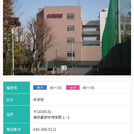
偏差値
45～55
45～55
男子
女子
区分
共学校
〒1838531
住所
東京都府中市栄町１-１
電話番号
042-368-5111