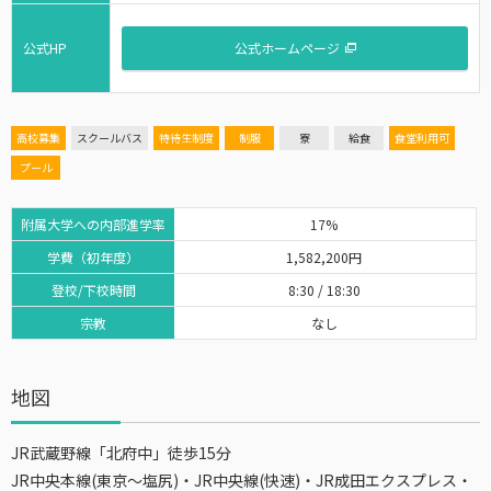
公式HP
公式ホームページ
高校募集
スクールバス
特待生制度
制服
寮
給食
食堂利用可
プール
附属大学への内部進学率
17%
学費（初年度）
1,582,200円
登校/下校時間
8:30 / 18:30
宗教
なし
地図
JR武蔵野線「北府中」徒歩15分
JR中央本線(東京～塩尻)・JR中央線(快速)・JR成田エクスプレス・