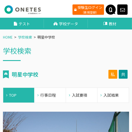
受験生ログイン
（新規登録）
テスト
学校データ
教材
HOME
学校検索
明星中学校
学校検索
明星中学校
私
共
TOP
行事日程
入試要項
入試結果