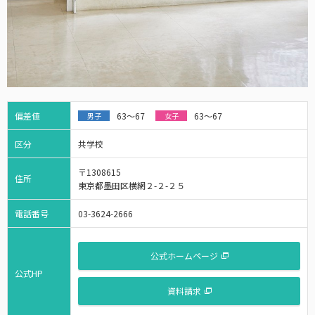
偏差値
63～67
63～67
男子
女子
区分
共学校
〒1308615
住所
東京都墨田区横網２-２-２５
電話番号
03-3624-2666
公式ホームページ
公式HP
資料請求