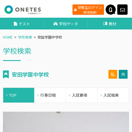
受験生ログイン
（新規登録）
テスト
学校データ
教材
HOME
学校検索
安田学園中学校
学校検索
安田学園中学校
私
共
TOP
行事日程
入試要項
入試結果