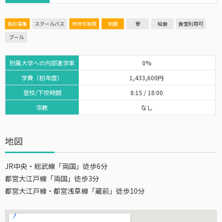
高校募集
スクールバス
特待生制度
制服
寮
給食
食堂利用可
プール
附属大学への内部進学率
0%
学費（初年度）
1,433,600円
登校/下校時間
8:15 / 18:00
宗教
なし
地図
JR中央・総武線「両国」徒歩6分
都営大江戸線「両国」徒歩3分
都営大江戸線・都営浅草線「蔵前」徒歩10分