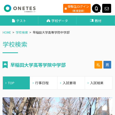
受験生ログイン
（新規登録）
テスト
学校データ
教材
HOME
学校検索
早稲田大学高等学院中学部
学校検索
早稲田大学高等学院中学部
私
男
TOP
行事日程
入試要項
入試結果