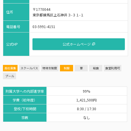
〒1770044
住所
東京都練馬区上石神井３-３１-１
電話番号
03-5991-4151
公式HP
公式ホームページ
高校募集
スクールバス
特待生制度
制服
寮
給食
食堂利用可
プール
附属大学への内部進学率
99%
学費（初年度）
1,421,500円
登校/下校時間
8:30 / 17:30
宗教
なし