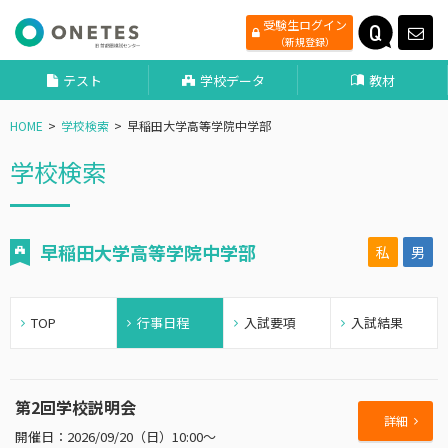
受験生ログイン
（新規登録）
テスト
学校データ
教材
HOME
学校検索
早稲田大学高等学院中学部
学校検索
早稲田大学高等学院中学部
私
男
TOP
行事日程
入試要項
入試結果
第2回学校説明会
詳細
2026/09/20（日）10:00～