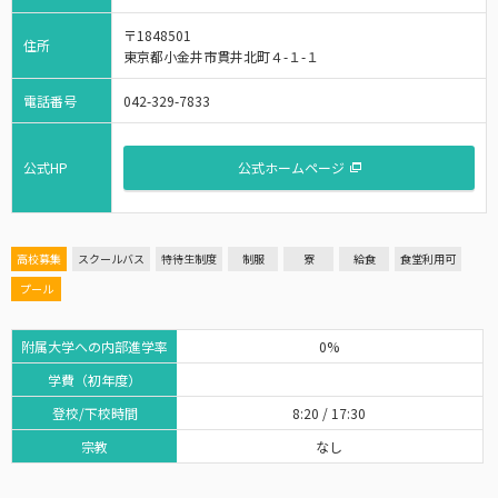
〒1848501
住所
東京都小金井市貫井北町４-１-１
電話番号
042-329-7833
公式HP
公式ホームページ
高校募集
スクールバス
特待生制度
制服
寮
給食
食堂利用可
プール
附属大学への内部進学率
0%
学費（初年度）
登校/下校時間
8:20 / 17:30
宗教
なし