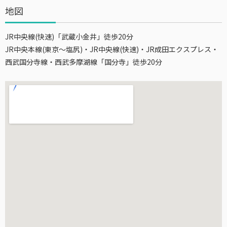
地図
JR中央線(快速)「武蔵小金井」徒歩20分
JR中央本線(東京～塩尻)・JR中央線(快速)・JR成田エクスプレス・
西武国分寺線・西武多摩湖線「国分寺」徒歩20分