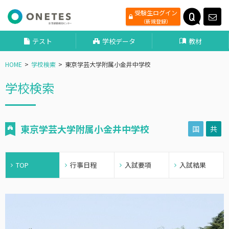
受験生ログイン
（新規登録）
テスト
学校データ
教材
HOME
学校検索
東京学芸大学附属小金井中学校
学校検索
東京学芸大学附属小金井中学校
国
共
TOP
行事日程
入試要項
入試結果