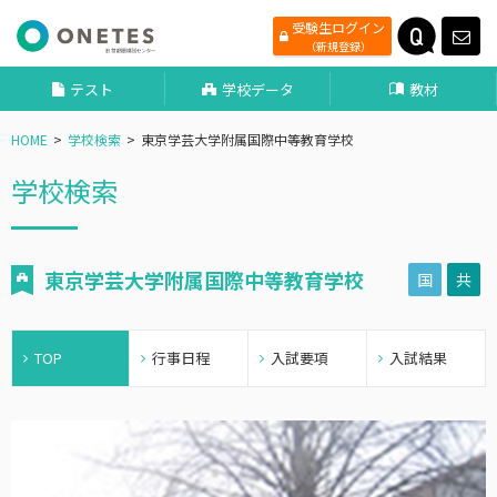
受験生ログイン
（新規登録）
テスト
学校データ
教材
HOME
学校検索
東京学芸大学附属国際中等教育学校
学校検索
東京学芸大学附属国際中等教育学校
国
共
TOP
行事日程
入試要項
入試結果