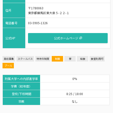
〒1780063
住所
東京都練馬区東大泉５-２２-１
電話番号
03-5905-1326
公式HP
公式ホームページ
高校募集
スクールバス
特待生制度
制服
寮
給食
食堂利用可
プール
附属大学への内部進学率
0%
学費（初年度）
登校/下校時間
8:25 / 18:00
宗教
なし