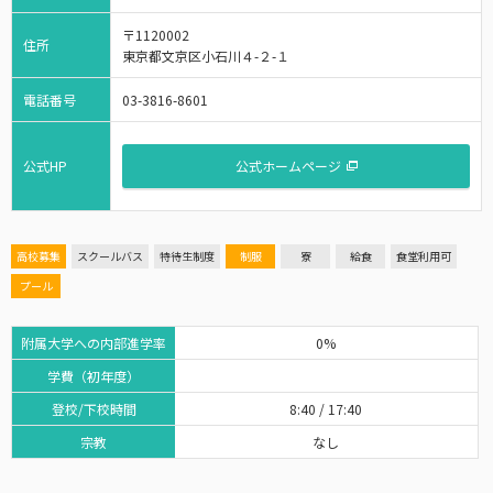
〒1120002
住所
東京都文京区小石川４-２-１
電話番号
03-3816-8601
公式HP
公式ホームページ
高校募集
スクールバス
特待生制度
制服
寮
給食
食堂利用可
プール
附属大学への内部進学率
0%
学費（初年度）
登校/下校時間
8:40 / 17:40
宗教
なし