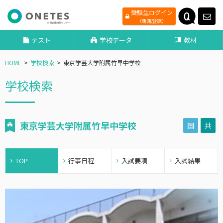
受験生ログイン
（新規登録）
テスト
学校データ
教材
HOME
学校検索
東京学芸大学附属竹早中学校
学校検索
東京学芸大学附属竹早中学校
国
共
TOP
行事日程
入試要項
入試結果