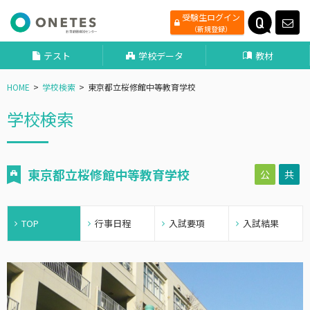
受験生ログイン
（新規登録）
テスト
学校データ
教材
HOME
学校検索
東京都立桜修館中等教育学校
学校検索
東京都立桜修館中等教育学校
公
共
TOP
行事日程
入試要項
入試結果