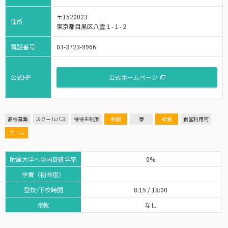
〒1520023
住所
東京都目黒区八雲１-１-２
電話番号
03-3723-9966
公式HP
公式ホームページ
高校募集
スクールバス
特待生制度
制服
寮
給食
食堂利用可
プール
附属大学への内部進学率
0%
学費（初年度）
登校/下校時間
8:15 / 18:00
宗教
なし