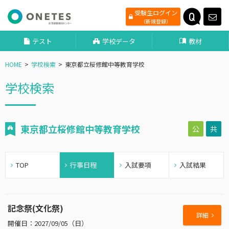
受験生ログイン
（新規登録）
テスト
学校データ
教材
HOME
学校検索
東京都立桜修館中等教育学校
学校検索
東京都立桜修館中等教育学校
公
共
TOP
行事日程
入試要項
入試結果
記念祭(文化祭)
詳細
2027/09/05（日）