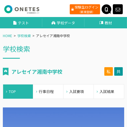
受験生ログイン
（新規登録）
テスト
学校データ
教材
HOME
学校検索
アレセイア湘南中学校
学校検索
アレセイア湘南中学校
私
共
TOP
行事日程
入試要項
入試結果