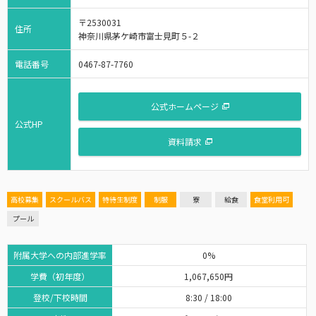
〒2530031
住所
神奈川県茅ケ崎市富士見町５-２
電話番号
0467-87-7760
公式ホームページ
公式HP
資料請求
高校募集
スクールバス
特待生制度
制服
寮
給食
食堂利用可
プール
附属大学への内部進学率
0%
学費（初年度）
1,067,650円
登校/下校時間
8:30 / 18:00