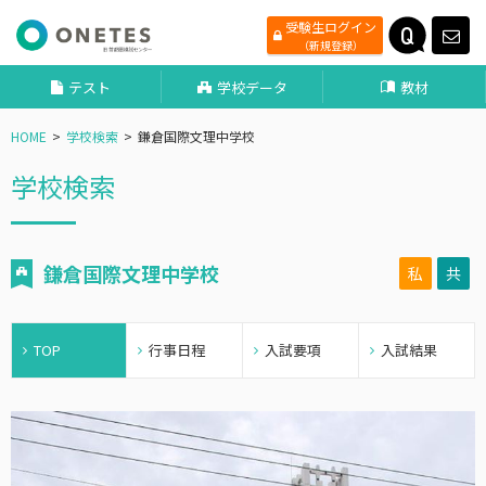
受験生ログイン
（新規登録）
テスト
学校データ
教材
HOME
学校検索
鎌倉国際文理中学校
学校検索
鎌倉国際文理中学校
私
共
TOP
行事日程
入試要項
入試結果