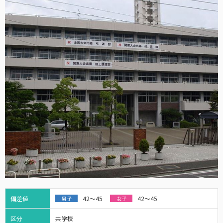
偏差値
42～45
42～45
男子
女子
区分
共学校