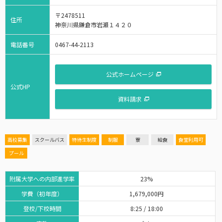
〒2478511
住所
神奈川県鎌倉市岩瀬１４２０
電話番号
0467-44-2113
公式ホームページ
公式HP
資料請求
高校募集
スクールバス
特待生制度
制服
寮
給食
食堂利用可
プール
附属大学への内部進学率
23%
学費（初年度）
1,679,000円
登校/下校時間
8:25 / 18:00