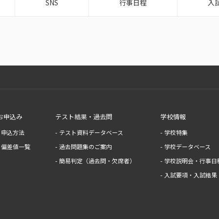
SNS
行事日程
入
お申込み
テスト結果・過去問
学校情報
申込方法
テスト資料データベース
学校特集
偏差値一覧
過去問題集のご案内
学校データベース
簡易判定（過去問・欠席者）
学校説明会・行事日
入試要項・入試結果