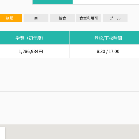
制服
寮
給食
食堂利用可
プール
学費（初年度）
登校/下校時間
1,286,934円
8:30 / 17:00