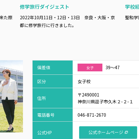
修学旅行ダイジェスト
学校
来た際
2022年10月11日・12日・13日 奈良・大阪・京
聖和学
都に修学旅行に行きました。
偏差値
39～47
女子
区分
女子校
〒2490001
住所
神奈川県逗子市久木２-２-１
電話番号
046-871-2670
公式ホームページ
公式HP