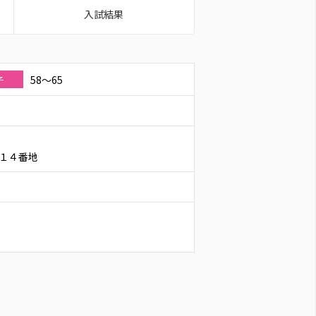
入試結果
58～65
子
１４番地