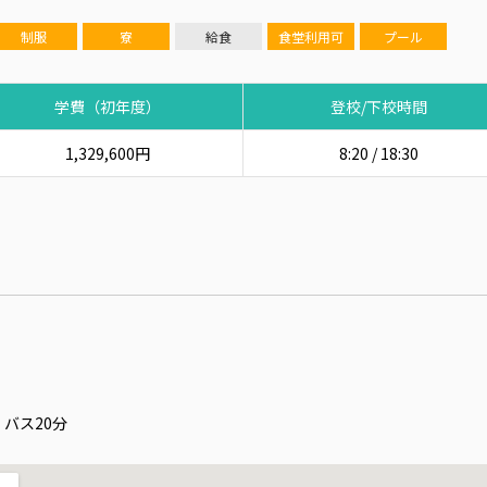
制服
寮
給食
食堂利用可
プール
学費（初年度）
登校/下校時間
1,329,600円
8:20 / 18:30
バス20分