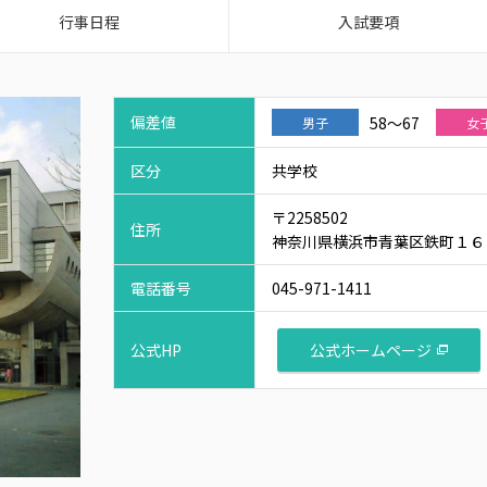
行事日程
入試要項
偏差値
58～67
男子
女
区分
共学校
〒2258502
住所
神奈川県横浜市青葉区鉄町１６
電話番号
045-971-1411
公式ホームページ
公式HP