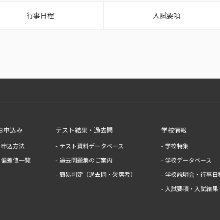
行事日程
入試要項
お申込み
テスト結果・過去問
学校情報
申込方法
テスト資料データベース
学校特集
偏差値一覧
過去問題集のご案内
学校データベース
簡易判定（過去問・欠席者）
学校説明会・行事日
入試要項・入試結果