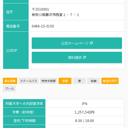
〒2510001
住所
神奈川県藤沢市西富１―７―１
電話番号
0466-23-3150
公式ホームページ
公式HP
資料請求
高校募集
スクールバス
特待生制度
制服
寮
給食
食堂利用可
プール
附属大学への内部進学率
0%
学費（初年度）
1,257,542円
登校/下校時間
8:30 / 18:00