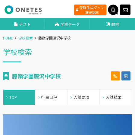
受験生ログイン
（新規登録）
テスト
学校データ
教材
HOME
学校検索
藤嶺学園藤沢中学校
学校検索
藤嶺学園藤沢中学校
私
男
TOP
行事日程
入試要項
入試結果