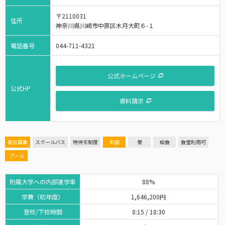
〒2110031
住所
神奈川県川崎市中原区木月大町６-１
電話番号
044-711-4321
公式ホームページ
公式HP
資料請求
高校募集
スクールバス
特待生制度
制服
寮
給食
食堂利用可
プール
附属大学への内部進学率
88%
学費（初年度）
1,646,200円
登校/下校時間
8:15 / 18:30