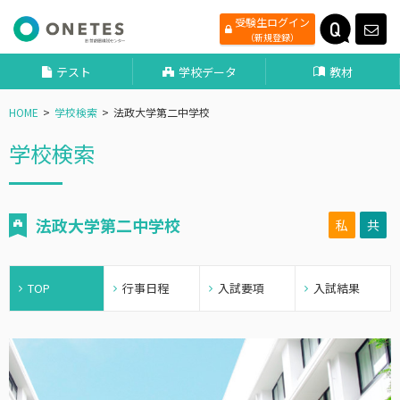
受験生ログイン
（新規登録）
テスト
学校データ
教材
HOME
学校検索
法政大学第二中学校
学校検索
法政大学第二中学校
私
共
TOP
行事日程
入試要項
入試結果