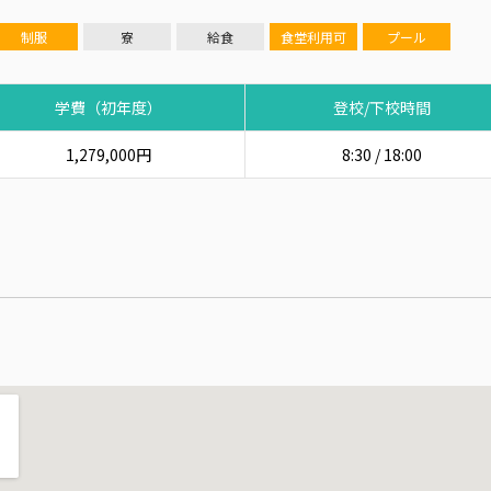
制服
寮
給食
食堂利用可
プール
学費（初年度）
登校/下校時間
1,279,000円
8:30 / 18:00