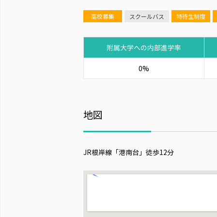
高校募集
スクールバス
特待生制度
附属大学への内部進学率
0%
地図
JR根岸線「港南台」徒歩12分