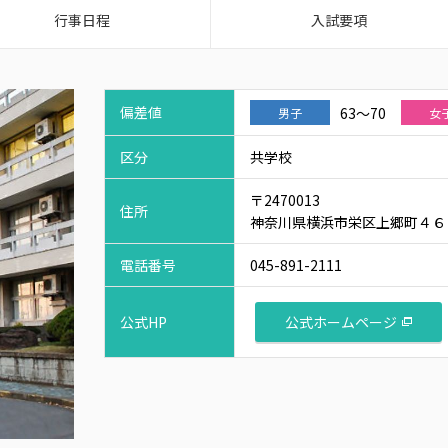
行事日程
入試要項
偏差値
63～70
男子
女
区分
共学校
〒2470013
住所
神奈川県横浜市栄区上郷町４６
電話番号
045-891-2111
公式ホームページ
公式HP