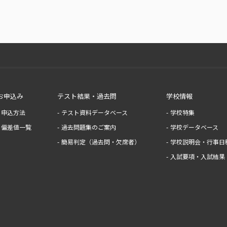
お申込み
テスト結果・過去問
学校情報
申込方法
テスト資料データベース
学校特集
偏差値一覧
過去問題集のご案内
学校データベース
簡易判定（過去問・欠席者）
学校説明会・行事日
入試要項・入試結果