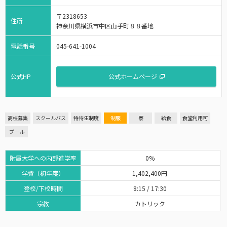
〒2318653
住所
神奈川県横浜市中区山手町８８番地
電話番号
045-641-1004
公式HP
公式ホームページ
高校募集
スクールバス
特待生制度
制服
寮
給食
食堂利用可
プール
附属大学への内部進学率
0%
学費（初年度）
1,402,400円
登校/下校時間
8:15 / 17:30
宗教
カトリック