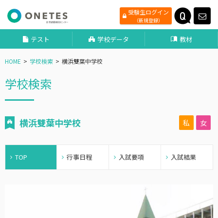
受験生ログイン
（新規登録）
テスト
学校データ
教材
HOME
学校検索
横浜雙葉中学校
学校検索
横浜雙葉中学校
私
女
TOP
行事日程
入試要項
入試結果