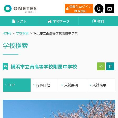
受験生ログイン
（新規登録）
テスト
学校データ
教材
HOME
学校検索
横浜市立南高等学校附属中学校
学校検索
横浜市立南高等学校附属中学校
公
共
TOP
行事日程
入試要項
入試結果