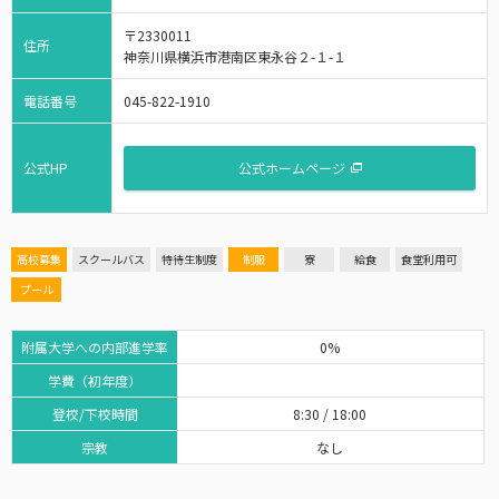
〒2330011
住所
神奈川県横浜市港南区東永谷２-１-１
電話番号
045-822-1910
公式HP
公式ホームページ
高校募集
スクールバス
特待生制度
制服
寮
給食
食堂利用可
プール
附属大学への内部進学率
0%
学費（初年度）
登校/下校時間
8:30 / 18:00
宗教
なし