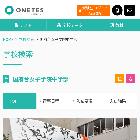
受験生ログイン
（新規登録）
テスト
学校データ
教材
HOME
学校検索
国府台女子学院中学部
学校検索
国府台女子学院中学部
私
女
TOP
行事日程
入試要項
入試結果