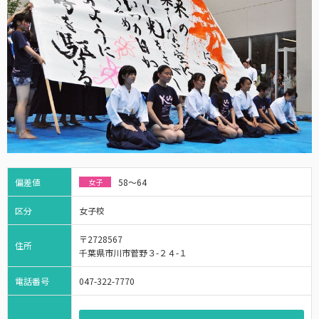
偏差値
58～64
女子
区分
女子校
〒2728567
住所
千葉県市川市菅野３-２４-１
電話番号
047-322-7770