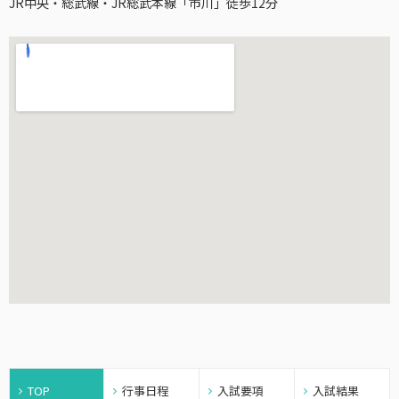
JR中央・総武線・JR総武本線「市川」徒歩12分
TOP
行事日程
入試要項
入試結果