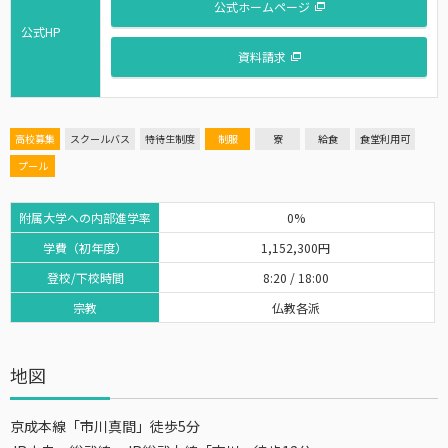
公式ホームページ
公式HP
資料請求
高校募集
スクールバス
特待生制度
制服
寮
給食
食堂利用可
プール
附属大学への内部進学率
0%
学費（初年度）
1,152,300円
登校/下校時間
8:20 / 18:00
宗教
仏教各派
地図
京成本線「市川真間」徒歩5分