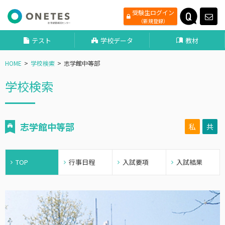
受験生ログイン
（新規登録）
テスト
学校データ
教材
HOME
学校検索
志学館中等部
学校検索
志学館中等部
私
共
TOP
行事日程
入試要項
入試結果