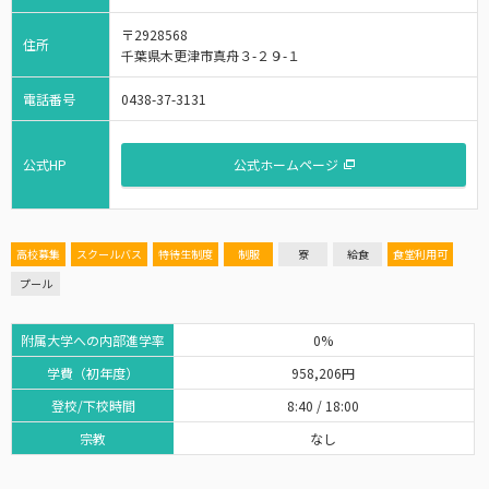
〒2928568
住所
千葉県木更津市真舟３-２９-１
電話番号
0438-37-3131
公式HP
公式ホームページ
高校募集
スクールバス
特待生制度
制服
寮
給食
食堂利用可
プール
附属大学への内部進学率
0%
学費（初年度）
958,206円
登校/下校時間
8:40 / 18:00
宗教
なし