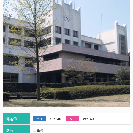
偏差値
39～40
39～40
男子
女子
区分
共学校