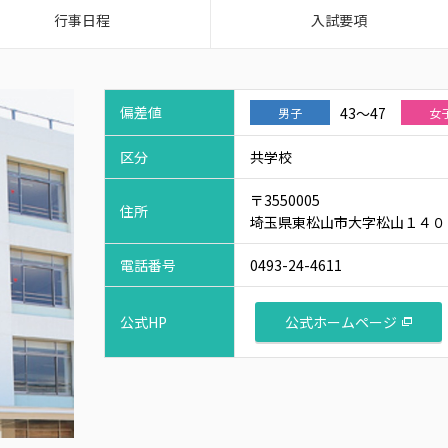
行事日程
入試要項
偏差値
43～47
男子
女
区分
共学校
〒3550005
住所
埼玉県東松山市大字松山１４０
電話番号
0493-24-4611
公式ホームページ
公式HP