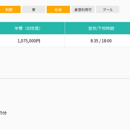
制服
寮
給食
食堂利用可
プール
学費（初年度）
登校/下校時間
1,075,000円
8:35 / 18:00
5分