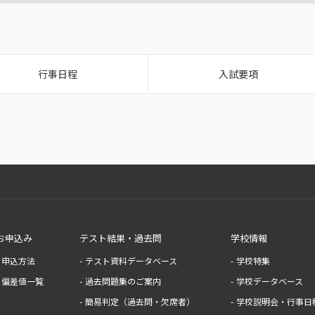
行事日程
入試要項
お申込み
テスト結果・過去問
学校情報
申込方法
テスト資料データベース
学校特集
偏差値一覧
過去問題集のご案内
学校データベース
簡易判定（過去問・欠席者）
学校説明会・行事日