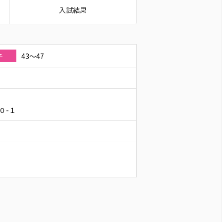
入試結果
43～47
子
０-１