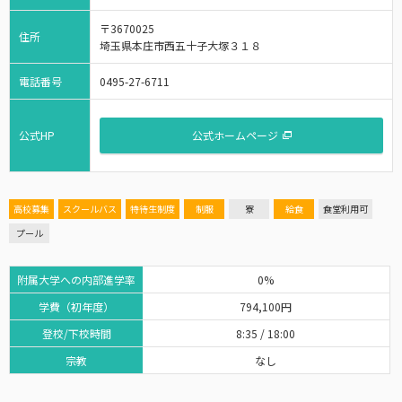
〒3670025
住所
埼玉県本庄市西五十子大塚３１８
電話番号
0495-27-6711
公式HP
公式ホームページ
高校募集
スクールバス
特待生制度
制服
寮
給食
食堂利用可
プール
附属大学への内部進学率
0%
学費（初年度）
794,100円
登校/下校時間
8:35 / 18:00
宗教
なし