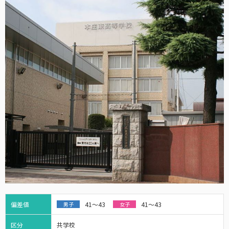
偏差値
41～43
41～43
男子
女子
区分
共学校