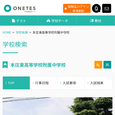
受験生ログイン
（新規登録）
テスト
学校データ
教材
HOME
学校検索
本庄東高等学校附属中学校
学校検索
本庄東高等学校附属中学校
私
共
TOP
行事日程
入試要項
入試結果