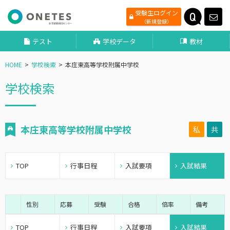
受験生ログイン
（新規登録）
テスト
学校データ
教材
HOME
学校検索
本庄東高等学校附属中学校
学校検索
本庄東高等学校附属中学校
私
共
TOP
行事日程
入試要項
入試結果
性別
応募
受験
合格
倍率
備考
TOP
行事日程
入試要項
入試結果