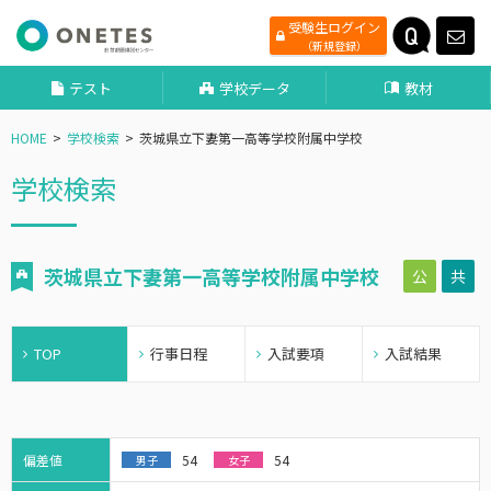
受験生ログイン
（新規登録）
テスト
学校データ
教材
HOME
学校検索
茨城県立下妻第一高等学校附属中学校
学校検索
茨城県立下妻第一高等学校附属中学校
公
共
TOP
行事日程
入試要項
入試結果
偏差値
54
54
男子
女子