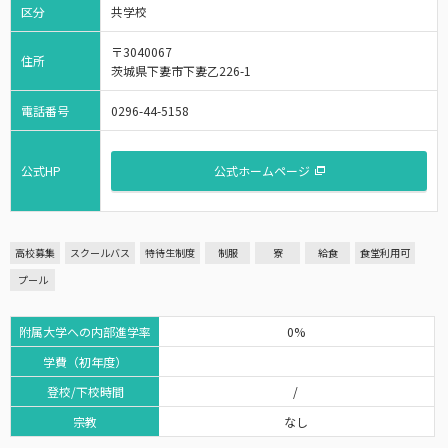
区分
共学校
〒3040067
住所
茨城県下妻市下妻乙226-1
電話番号
0296-44-5158
公式HP
公式ホームページ
高校募集
スクールバス
特待生制度
制服
寮
給食
食堂利用可
プール
附属大学への内部進学率
0%
学費（初年度）
登校/下校時間
/
宗教
なし