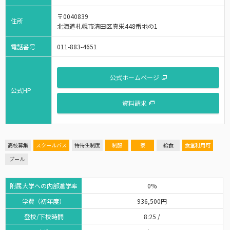
〒0040839
住所
北海道札幌市清田区真栄448番地の1
電話番号
011-883-4651
公式ホームページ
公式HP
資料請求
高校募集
スクールバス
特待生制度
制服
寮
給食
食堂利用可
プール
附属大学への内部進学率
0%
学費（初年度）
936,500円
登校/下校時間
8:25 /