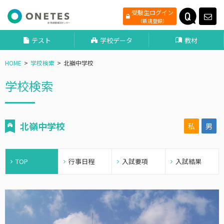
受験生ログイン
（新規登録）
テスト
学校データ
教材
HOME
学校検索
北嶺中学校
学校検索
北嶺中学校
私
男
TOP
行事日程
入試要項
入試結果