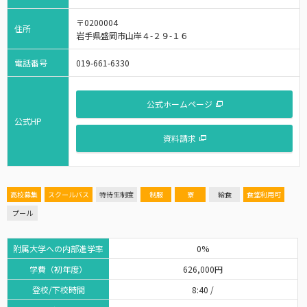
〒0200004
住所
岩手県盛岡市山岸４-２９-１６
電話番号
019-661-6330
公式ホームページ
公式HP
資料請求
高校募集
スクールバス
特待生制度
制服
寮
給食
食堂利用可
プール
附属大学への内部進学率
0%
学費（初年度）
626,000円
登校/下校時間
8:40 /