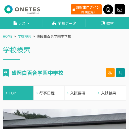
受験生ログイン
（新規登録）
テスト
学校データ
教材
HOME
学校検索
盛岡白百合学園中学校
学校検索
盛岡白百合学園中学校
私
共
TOP
行事日程
入試要項
入試結果