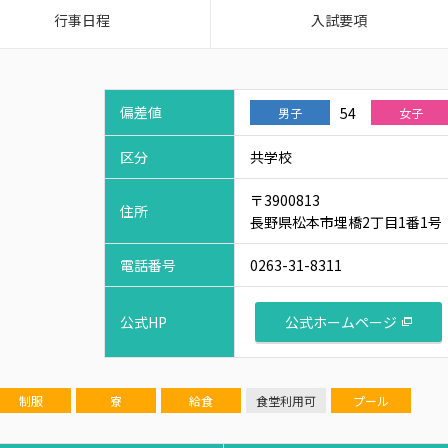
行事日程
入試要項
偏差値
54
男子
女子
区分
共学校
〒3900813
住所
長野県松本市埋橋2丁目1番1号
電話番号
0263-31-8311
公式ホームページ
公式HP
制服
寮
給食
食堂利用可
プール