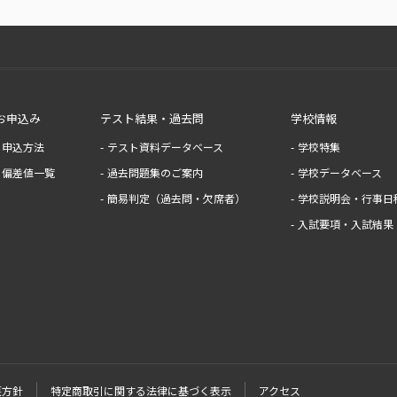
お申込み
テスト結果・過去問
学校情報
申込方法
テスト資料データベース
学校特集
偏差値一覧
過去問題集のご案内
学校データベース
簡易判定（過去問・欠席者）
学校説明会・行事日
入試要項・入試結果
護方針
特定商取引に関する法律に基づく表示
アクセス