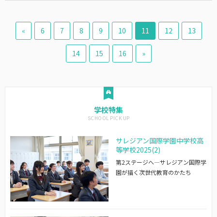
«
6
7
8
9
10
11
12
13
14
15
16
»
学校特集
サレジアン国際学園中学校高
等学校2025(2)
第2ステージへ―サレジアン国際学
園が描く次世代教育のかたち