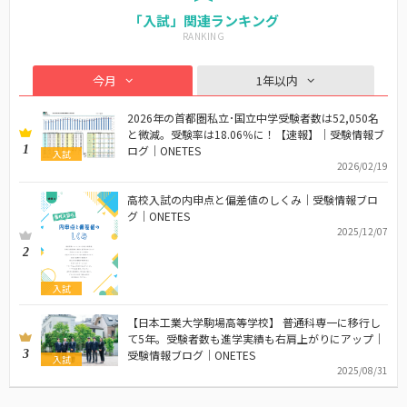
「入試」関連ランキング
今月
1年以内
2026年の首都圏私立･国立中学受験者数は52,050名
と微減。受験率は18.06％に！【速報】｜受験情報ブ
1
ログ｜ONETES
入試
2026/02/19
高校入試の内申点と偏差値のしくみ｜受験情報ブロ
グ｜ONETES
2025/12/07
2
入試
【日本工業大学駒場高等学校】 普通科専一に移行し
て5年。受験者数も進学実績も右肩上がりにアップ｜
3
受験情報ブログ｜ONETES
入試
2025/08/31