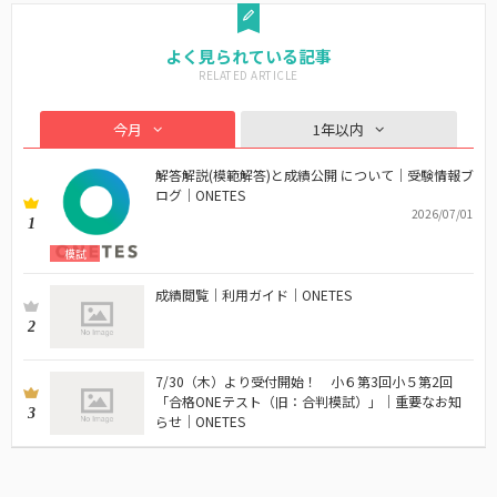
よく見られている記事
今月
1年以内
解答解説(模範解答)と成績公開 について｜受験情報ブ
ログ｜ONETES
2026/07/01
1
模試
成績閲覧｜利用ガイド｜ONETES
2
7/30（木）より受付開始！ 小６第3回小５第2回
「合格ONEテスト（旧：合判模試）」｜重要なお知
3
らせ｜ONETES