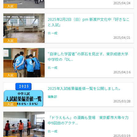
2025/04/24
入試
2025年2月2日（日）pm 新渡戸文化中「好きなこ
と入試」
北 一成
2025/04/21
入試
“自律した学習者”の原石を見出す、東京成徳大学
中学校の「DL...
北 一成
2025/04/16
入試
2025年入試結果偏差値一覧を公開しました。
編集部
2025/03/28
入試
「ドラえもん」の漫画も登場 東京都市大等々力
中9回目のアクテ...
北 一成
2025/03/19