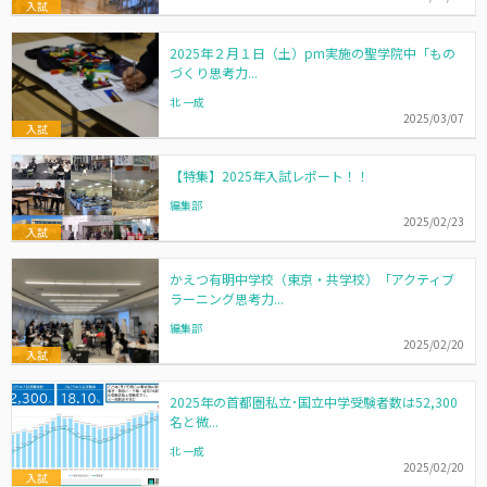
入試
2025年２月１日（土）pm実施の聖学院中「もの
づくり思考力...
北 一成
2025/03/07
入試
【特集】2025年入試レポート！！
編集部
2025/02/23
入試
かえつ有明中学校（東京・共学校）「アクティブ
ラーニング思考力...
編集部
2025/02/20
入試
2025年の首都圏私立･国立中学受験者数は52,300
名と微...
北 一成
2025/02/20
入試