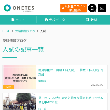
受験生ログイン
（新規登録）
テスト
学校データ
教材
HOME
受験情報ブログ
入試
受験情報ブログ
入試の記事一覧
跡見学園が「国語 1 科入試」「算数 1 科入試」を
新設
編集部
2025/05/07
入試
男子校らしい大らかさと静かな闘志を感じさせる
城北中の2/1第...
北 一成