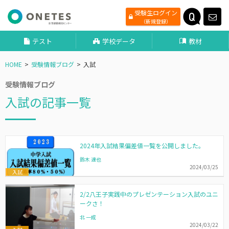
受験生ログイン
（新規登録）
テスト
学校データ
教材
HOME
受験情報ブログ
入試
受験情報ブログ
入試の記事一覧
2024年入試結果偏差値一覧を公開しました。
鈴木 達也
2024/03/25
入試
2/2八王子実践中のプレゼンテーション入試のユニ
ークさ！
北 一成
2024/03/22