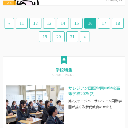
入試
«
11
12
13
14
15
16
17
18
19
20
21
»
学校特集
サレジアン国際学園中学校高
等学校2025(2)
第2ステージへ―サレジアン国際学
園が描く次世代教育のかたち