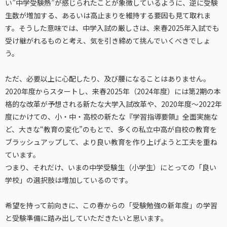
い”中学受験熱”が感じられたことが象徴しているように、逆に受験
生数が増加する、あるいは高止まりを維持する要因も見て取れま
す。そうした意味では、中学入試の厳しさは、来春2025年入試でも
受け継がれるものと考え、気を引き締めて挑んでいくべきでしょ
う。
ただ、必要以上に心配したり、及び腰になることはありません。
2020年度からスタートし、来春2025年（2024年度）には第2期の本
格的な改革が予想される新たな大学入試改革や、2020年度～2022年
度にかけての、小・中・高校の新たな『学習指導要領』全面実施な
ど、大きな“教育の変化”のもとで、多くの私立中高が自校の教育を
ブラッシュアップして、より良い教育を作り上げようと工夫を重ね
ています。
つまり、それだけ、いまの中学受験生（小学生）にとっての「良い
学校」の選択肢は増加しているのです。
希望を持って前向きに、この春からの「受験勉強の新年度」の学習
と受験準備に踏み出していただきたいと思います。