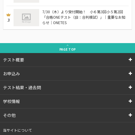
7/30（木）より受付開始！ 小６第3回小５第2回
「合格ONEテスト（旧：合判模試）」｜重要なお知
3
らせ｜ONETES
PAGE
TOP
テスト概要
お申込み
テスト結果・過去問
学校情報
その他
当サイトについて