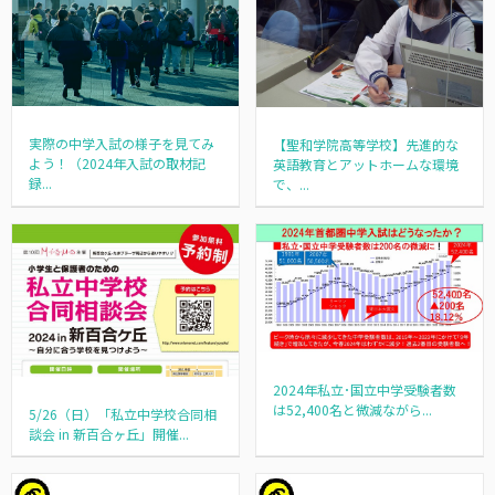
実際の中学入試の様子を見てみ
【聖和学院高等学校】先進的な
よう！（2024年入試の取材記
英語教育とアットホームな環境
録...
で、...
2024年私立･国立中学受験者数
は52,400名と微減ながら...
5/26（日）「私立中学校合同相
談会 in 新百合ヶ丘」開催...