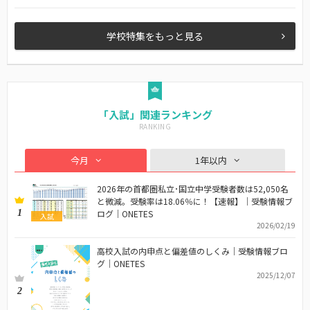
学校特集をもっと見る
「入試」関連ランキング
今月
1年以内
2026年の首都圏私立･国立中学受験者数は52,050名
と微減。受験率は18.06％に！【速報】｜受験情報ブ
1
ログ｜ONETES
入試
2026/02/19
高校入試の内申点と偏差値のしくみ｜受験情報ブロ
グ｜ONETES
2025/12/07
2