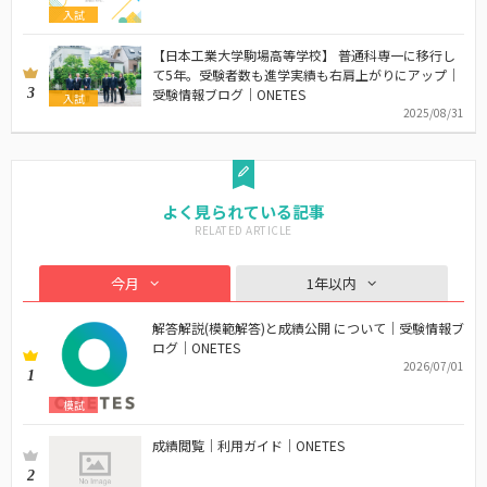
入試
【日本工業大学駒場高等学校】 普通科専一に移行し
て5年。受験者数も進学実績も右肩上がりにアップ｜
3
受験情報ブログ｜ONETES
入試
2025/08/31
よく見られている記事
今月
1年以内
解答解説(模範解答)と成績公開 について｜受験情報ブ
ログ｜ONETES
2026/07/01
1
模試
成績閲覧｜利用ガイド｜ONETES
2