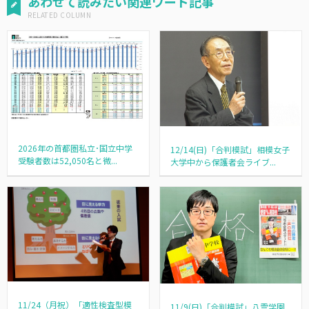
あわせて読みたい関連ワード記事
2026年の首都圏私立･国立中学
12/14(日)「合判模試」相模女子
受験者数は52,050名と微...
大学中から保護者会ライブ...
11/24（月祝）「適性検査型模
11/9(日)「合判模試」八雲学園