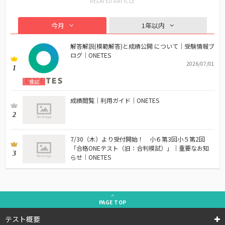
今月
1年以内
解答解説(模範解答)と成績公開 について｜受験情報ブ
ログ｜ONETES
2026/07/01
1
模試
成績閲覧｜利用ガイド｜ONETES
2
7/30（木）より受付開始！ 小６第3回小５第2回
「合格ONEテスト（旧：合判模試）」｜重要なお知
3
らせ｜ONETES
PAGE
TOP
テスト概要