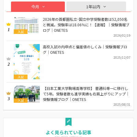
今月
1年以内
2026年の首都圏私立･国立中学受験者数は52,050名
と微減。受験率は18.06％に！【速報】｜受験情報ブ
1
ログ｜ONETES
入試
2026/02/19
高校入試の内申点と偏差値のしくみ｜受験情報ブロ
グ｜ONETES
2025/12/07
2
入試
【日本工業大学駒場高等学校】 普通科専一に移行し
て5年。受験者数も進学実績も右肩上がりにアップ｜
3
受験情報ブログ｜ONETES
入試
2025/08/31
よく見られている記事