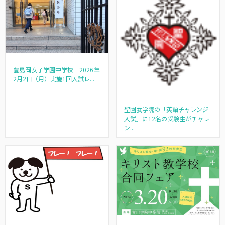
豊島岡女子学園中学校 2026年
2月2日（月）実施1回入試レ...
聖園女学院の「英語チャレンジ
入試」に12名の受験生がチャレ
ン...