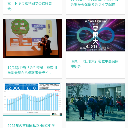
試」トキワ松学園での保護者
会場から保護者会ライブ配信
会...
必見！「無限大」私立中高合同
説明会
10/13(月祝)「合判模試」神奈川
学園会場から保護者会ライ...
2025年の首都圏私立･国立中学