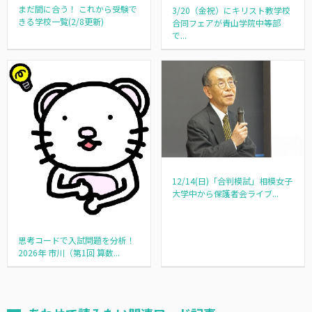
まだ間に合う！ これから受験で
3/20（金祝）にキリスト教学校
きる学校一覧(2/8更新)
合同フェアが青山学院中等部
で...
12/14(日)「合判模試」相模女子
大学中から保護者会ライブ...
思考コードで入試問題を分析！
2026年 市川（第1回 算数...