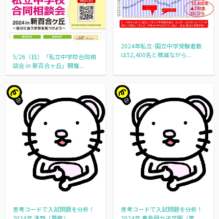
2024年私立･国立中学受験者数
は52,400名と微減ながら...
5/26（日）「私立中学校合同相
談会 in 新百合ヶ丘」開催...
思考コードで入試問題を分析！
思考コードで入試問題を分析！
2024年 浅野（算数）
2024年 豊島岡女子学園（第...