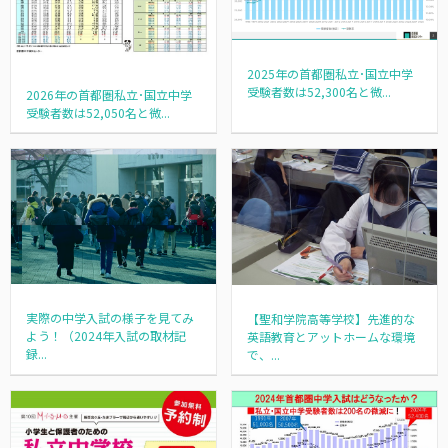
2025年の首都圏私立･国立中学
受験者数は52,300名と微...
2026年の首都圏私立･国立中学
受験者数は52,050名と微...
実際の中学入試の様子を見てみ
【聖和学院高等学校】先進的な
よう！（2024年入試の取材記
英語教育とアットホームな環境
録...
で、...