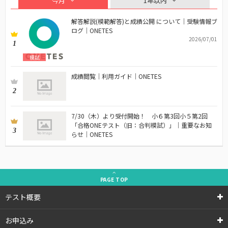
今月
1年以内
解答解説(模範解答)と成績公開 について｜受験情報ブ
ログ｜ONETES
2026/07/01
1
模試
成績閲覧｜利用ガイド｜ONETES
2
7/30（木）より受付開始！ 小６第3回小５第2回
「合格ONEテスト（旧：合判模試）」｜重要なお知
3
らせ｜ONETES
PAGE
TOP
テスト概要
お申込み