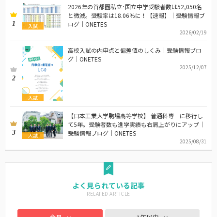
2026年の首都圏私立･国立中学受験者数は52,050名
と微減。受験率は18.06％に！【速報】｜受験情報ブ
1
ログ｜ONETES
入試
2026/02/19
高校入試の内申点と偏差値のしくみ｜受験情報ブロ
グ｜ONETES
2025/12/07
2
入試
【日本工業大学駒場高等学校】 普通科専一に移行し
て5年。受験者数も進学実績も右肩上がりにアップ｜
3
受験情報ブログ｜ONETES
入試
2025/08/31
よく見られている記事