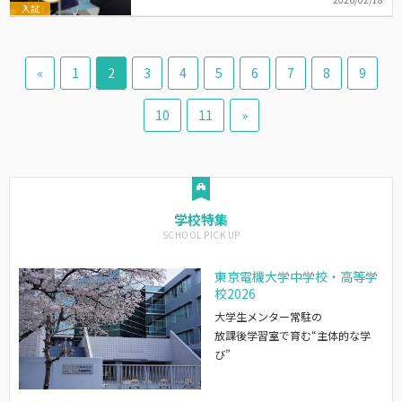
入試
«
1
2
3
4
5
6
7
8
9
10
11
»
学校特集
東京電機大学中学校・高等学
校2026
大学生メンター常駐の
放課後学習室で育む“主体的な学
び”