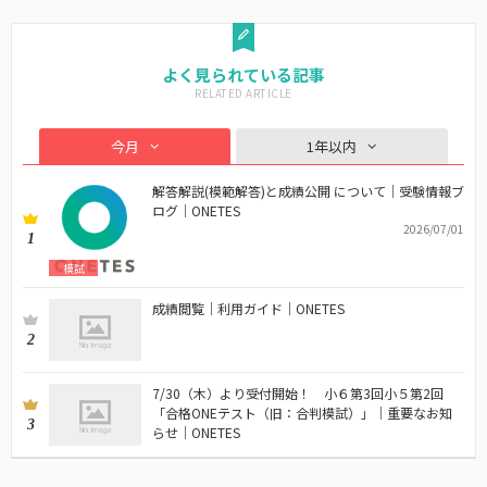
よく見られている記事
今月
1年以内
解答解説(模範解答)と成績公開 について｜受験情報ブ
ログ｜ONETES
2026/07/01
1
模試
成績閲覧｜利用ガイド｜ONETES
2
7/30（木）より受付開始！ 小６第3回小５第2回
「合格ONEテスト（旧：合判模試）」｜重要なお知
3
らせ｜ONETES