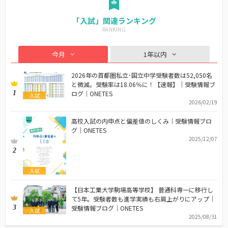
「入試」関連ランキング
今月
1年以内
2026年の首都圏私立･国立中学受験者数は52,050名
と微減。受験率は18.06％に！【速報】｜受験情報ブ
1
ログ｜ONETES
入試
2026/02/19
高校入試の内申点と偏差値のしくみ｜受験情報ブロ
グ｜ONETES
2025/12/07
2
入試
【日本工業大学駒場高等学校】 普通科専一に移行し
て5年。受験者数も進学実績も右肩上がりにアップ｜
3
受験情報ブログ｜ONETES
入試
2025/08/31