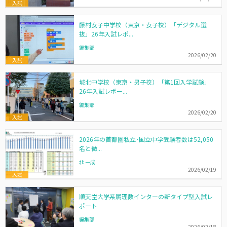
入試
藤村女子中学校（東京・女子校）「デジタル選
抜」26年入試レポ...
編集部
2026/02/20
入試
城北中学校（東京・男子校）「第1回入学試験」
26年入試レポー...
編集部
2026/02/20
入試
2026年の首都圏私立･国立中学受験者数は52,050
名と微...
北 一成
2026/02/19
入試
順天堂大学系属理数インターの新タイプ型入試レ
ポート
編集部
2026/02/18