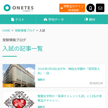
受験生ログイン
（新規登録）
テスト
学校データ
教材
HOME
受験情報ブログ
入試
受験情報ブログ
入試の記事一覧
2026年2月4日(水)PM 神田女学園中「探究型入
試」─自...
編集部
2026/02/24
入試
聖園女学院の「英語チャレンジ入試」に12名の受
験生がチャレン...
編集部