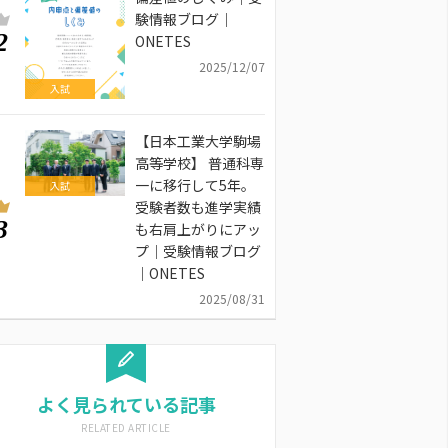
験情報ブログ｜
2
ONETES
2025/12/07
入試
【日本工業大学駒場
高等学校】 普通科専
一に移行して5年。
入試
受験者数も進学実績
3
も右肩上がりにアッ
プ｜受験情報ブログ
｜ONETES
2025/08/31
よく見られている記事