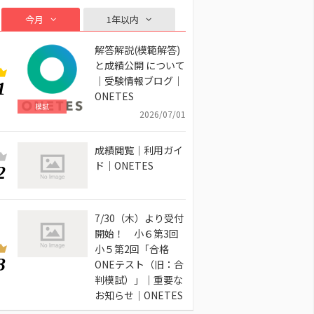
今月
1年以内
解答解説(模範解答)
と成績公開 について
｜受験情報ブログ｜
1
ONETES
模試
2026/07/01
成績閲覧｜利用ガイ
ド｜ONETES
2
7/30（木）より受付
開始！ 小６第3回
小５第2回「合格
3
ONEテスト（旧：合
判模試）」｜重要な
お知らせ｜ONETES