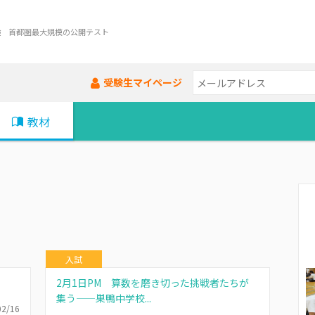
験 首都圏最大規模の公開テスト
受験生マイページ
教材
入試
2月1日PM 算数を磨き切った挑戦者たちが
集う——巣鴨中学校...
02/16