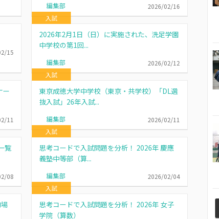
編集部
2026/02/16
入試
2026年2月1日（日）に実施された、洗足学園
中学校の第1回...
02/15
編集部
2026/02/12
入試
ナー
東京成徳大学中学校（東京・共学校）「DL選
抜入試」26年入試...
編集部
02/11
2026/02/11
入試
一覧
思考コードで入試問題を分析！ 2026年 慶應
義塾中等部（算...
編集部
02/08
2026/02/04
入試
駒場
思考コードで入試問題を分析！ 2026年 女子
学院（算数）