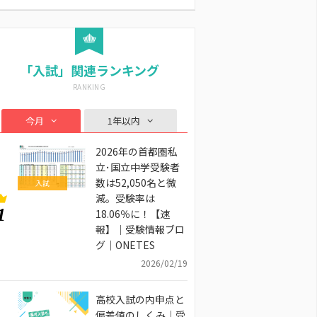
「入試」関連ランキング
今月
1年以内
2026年の首都圏私
立･国立中学受験者
数は52,050名と微
入試
減。受験率は
1
18.06％に！【速
報】｜受験情報ブロ
グ｜ONETES
2026/02/19
高校入試の内申点と
偏差値のしくみ｜受