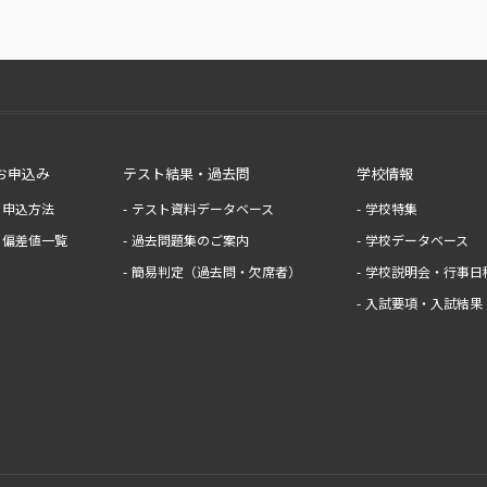
お申込み
テスト結果・過去問
学校情報
申込方法
テスト資料データベース
学校特集
偏差値一覧
過去問題集のご案内
学校データベース
簡易判定（過去問・欠席者）
学校説明会・行事日
入試要項・入試結果