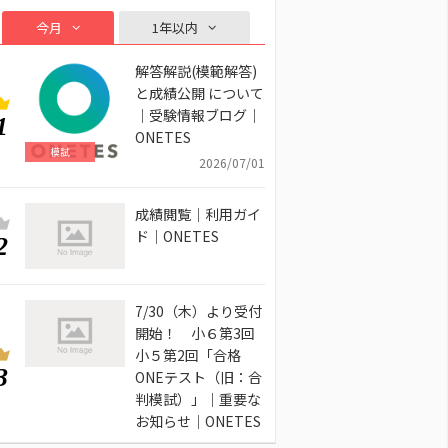
今月
1年以内
解答解説(模範解答)
と成績公開 について
｜受験情報ブログ｜
1
ONETES
模試
2026/07/01
成績閲覧｜利用ガイ
ド｜ONETES
2
7/30（木）より受付
開始！ 小６第3回
小５第2回「合格
3
ONEテスト（旧：合
判模試）」｜重要な
お知らせ｜ONETES