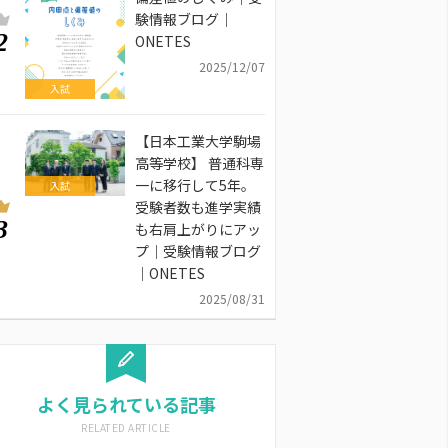
験情報ブログ｜
2
ONETES
2025/12/07
入試
【日本工業大学駒場
高等学校】 普通科専
一に移行して5年。
入試
受験者数も進学実績
3
も右肩上がりにアッ
プ｜受験情報ブログ
｜ONETES
2025/08/31
よく見られている記事