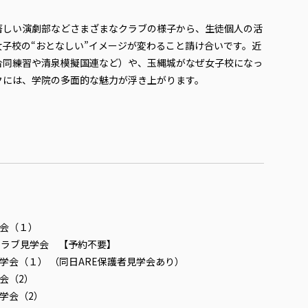
著しい演劇部などさまざまなクラブの様子から、生徒個人の活
子校の“おとなしい”イメージが変わること請け合いです。近
合同練習や清泉模擬国連など）や、玉縄城がなぜ女子校になっ
クには、学院の多面的な魅力が浮き上がります。
見学会（１）
明会・クラブ見学会 【予約不要】
9保護者見学会（１） （同日ARE保護者見学会あり）
見学会（2）
者見学会（2）