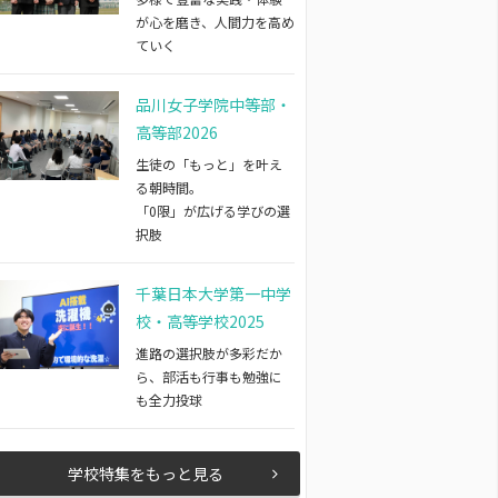
が心を磨き、人間力を高め
ていく
品川女子学院中等部・
高等部2026
生徒の「もっと」を叶え
る朝時間。
「0限」が広げる学びの選
択肢
千葉日本大学第一中学
校・高等学校2025
進路の選択肢が多彩だか
ら、部活も行事も勉強に
も全力投球
学校特集をもっと見る