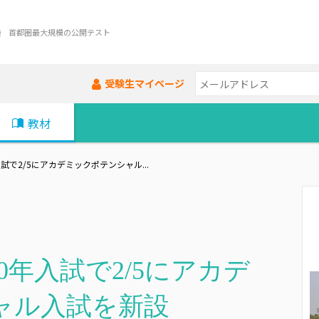
験 首都圏最大規模の公開テスト
受験生マイページ
教材
試で2/5にアカデミックポテンシャル...
0年入試で2/5にアカデ
ャル入試を新設