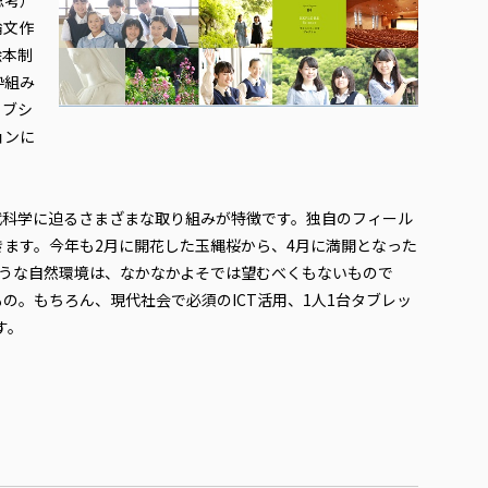
思考）
論文作
絵本制
枠組み
ィブシ
ョンに
代科学に迫るさまざまな取り組みが特徴です。独自のフィール
ます。今年も2月に開花した玉縄桜から、4月に満開となった
ような自然環境は、なかなかよそでは望むべくもないもので
の。もちろん、現代社会で必須のICT活用、1人1台タブレッ
す。