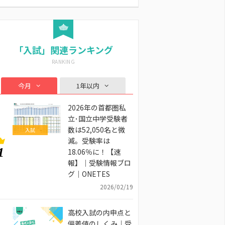
「入試」関連ランキング
今月
1年以内
2026年の首都圏私
立･国立中学受験者
数は52,050名と微
入試
減。受験率は
1
18.06％に！【速
報】｜受験情報ブロ
グ｜ONETES
2026/02/19
高校入試の内申点と
偏差値のしくみ｜受