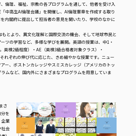
育、倫理、福祉、宗教の各プログラムを通して、他者を受け入
「中高生AI倫理会議」を開催し、AI倫理憲章を作成する取り
章を内閣府に提出して担当者の意見を聞いたり、学校のなかに
はもとより、異文化理解と国際交流の機会、そして地球市民と
アーツの学習など、多様な学びを展開。英語の授業は、中1・
。英検2級程度）・AE（英検3級合格者対象クラス）・
、それぞれの伸び代に応じた、きめ細やかな授業です。ニュー
ツアー、ボストンカレッジやスミスカレッジ（アメリカのトッ
グラムなど、国内外にさまざまなプログラムを用意していま
まさ
自分を
、企業
や社会