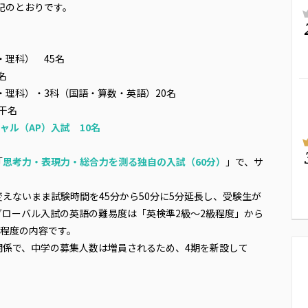
記のとおりです。
・理科） 45名
名
・理科）・3科（国語・算数・英語）20名
干名
ャル（AP）入試 10名
「
思考力・表現力・総合力を測る独自の入試（60分）
」で、サ
えないまま試験時間を45分から50分に5分延長し、受験生が
ローバル入試の英語の難易度は「英検準2級～2級程度」から
級程度の内容です。
関係で、中学の募集人数は増員されるため、4期を新設して