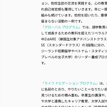
ョン、他校生徒の交流を実践する、心の教
れ自己肯定感も獲得していきます。年に一度
組みも続けています。他校を招いたり、憲
留まらない活動の一例です。
「グローバル プログラム」
では、語学教育
して成長するための教科を超えたリベラル
中2はARE（帰国生対象アドバンストクラス
SE（スタンダードクラス）の3段階に分け
ジーランド短期留学やべトナム・スタディ
プレベルの女子大学）のリーダー養成プロ
す。
「ライフ ナビゲーション プログラム」
は、
に名前のとおり、やりたいこと＝なりたい
見つけるための積み重ね。卒業生の講演や
や大学と連携したキャリア教育、大学入試