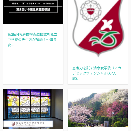
第2回小6適性検査型模試を私立
中学校の先生方が解説！～清泉
女...
思考力を試す清泉女学院『アカ
デミックポテンシャル(AP入
試)...