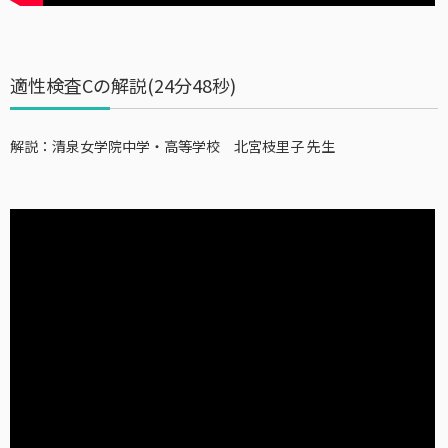
適性検査Cの解説(24分48秒)
解説：清泉女学院中学・高等学校 北宮枝里子 先生