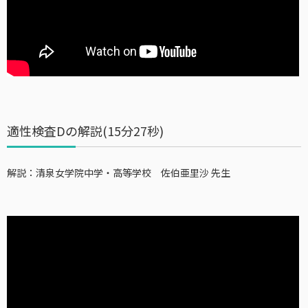
適性検査Dの解説(15分27秒)
解説：清泉女学院中学・高等学校 佐伯亜里沙 先生