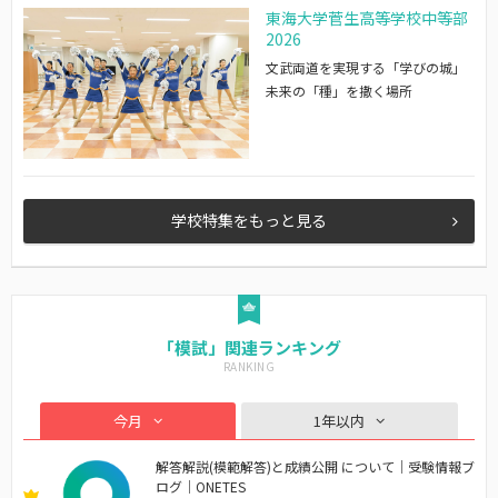
東海大学菅生高等学校中等部
2026
文武両道を実現する「学びの城」
未来の「種」を撒く場所
学校特集をもっと見る
「模試」関連ランキング
今月
1年以内
解答解説(模範解答)と成績公開 について｜受験情報ブ
ログ｜ONETES