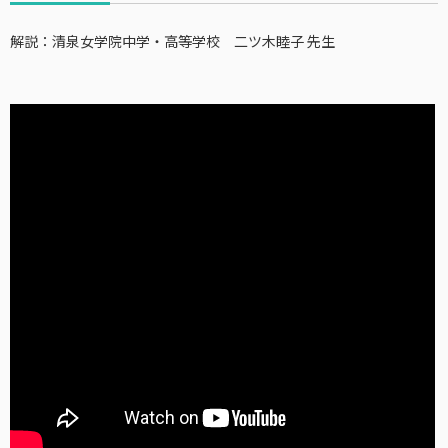
解説：清泉女学院中学・高等学校 二ツ木睦子 先生