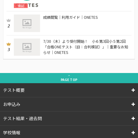
模試
成績閲覧｜利用ガイド｜ONETES
2
7/30（木）より受付開始！ 小６第3回小５第2回
「合格ONEテスト（旧：合判模試）」｜重要なお知
3
らせ｜ONETES
PAGE
TOP
テスト概要
お申込み
テスト結果・過去問
学校情報