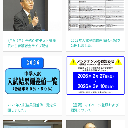
2027年入試予想偏差値(4月版)を
4/19（日）合格ONEテスト聖学
公開しました。
院から保護者会ライブ配信
2026年入試結果偏差値一覧を公
【重要】マイページ登録および
開しました。
閲覧について