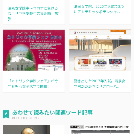
清泉女学院、2020年入試で2/5
清泉女学院中～コロナに負ける
にアカデミックポテンシャル...
な！「中学受験生応援企画」第1
弾...
「カトリック学校フェア」が今
動き出した2017年入試。清泉女
年も聖心女子大学で開催！
学院が2/1PMに「グローバ...
あわせて読みたい関連ワード記事