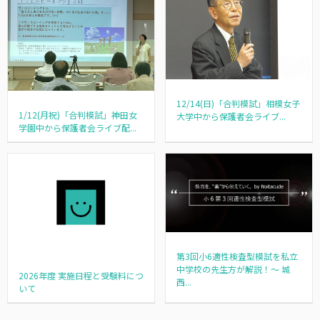
12/14(日)「合判模試」相模女子
1/12(月祝)「合判模試」神田女
大学中から保護者会ライブ...
学園中から保護者会ライブ配...
第3回小6適性検査型模試を私立
中学校の先生方が解説！～ 城
2026年度 実施日程と受験料につ
西...
いて