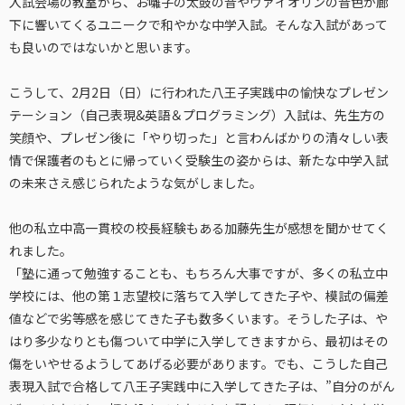
入試会場の教室から、お囃子の太鼓の音やヴァイオリンの音色が廊
下に響いてくるユニークで和やかな中学入試。そんな入試があって
も良いのではないかと思います。
こうして、2月2日（日）に行われた八王子実践中の愉快なプレゼン
テーション（自己表現&英語＆プログラミング）入試は、先生方の
笑顔や、プレゼン後に「やり切った」と言わんばかりの清々しい表
情で保護者のもとに帰っていく受験生の姿からは、新たな中学入試
の未来さえ感じられたような気がしました。
他の私立中高一貫校の校長経験もある加藤先生が感想を聞かせてく
れました。
「塾に通って勉強することも、もちろん大事ですが、多くの私立中
学校には、他の第１志望校に落ちて入学してきた子や、模試の偏差
値などで劣等感を感じてきた子も数多くいます。そうした子は、や
はり多少なりとも傷ついて中学に入学してきますから、最初はその
傷をいやせるようしてあげる必要があります。でも、こうした自己
表現入試で合格して八王子実践中に入学してきた子は、”自分のがん