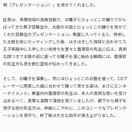
現（プレゼンテーション）」を見せてくれました。
圧巻は、多摩地域の民族芸能で、お囃子とひょっとこの踊りでがん
ばってきた男子受験生の、太鼓のお話とひょっとこの踊りを見せて
くれた受験生のプレゼンテーション。教室に入ってくると、持参し
た太鼓を床にセッティングした後、はきはきした挨拶と合わせて八
王子実践中に入学したい気持ちを堂々と面接官の先生に伝え、真剣
な顔つきで太鼓の前に座ってお囃子を演じ始める瞬間には、面接官
の先生方も息を飲む空気が伝わってきました。
そして、お囃子を演奏し、次にはひょっとこのお面を被って、CDプ
レーヤーに用意した曲に合わせて踊って見せる姿は、まさにエンタ
ーテイメント。教室内の面接官の先生は、本人の真剣な思いを受け
止めるべく、真摯な姿勢で演技を見ていましたが、廊下から様子を
見守る他の先生方は、終始にこやかに、このユニークなプレゼンテ
ーションを見守り、終了後は大きな拍手が沸き上がりました。