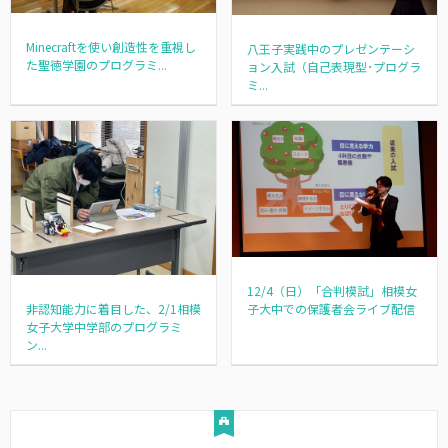
Minecraftを使い創造性を重視し
八王子実践中のプレゼンテーシ
た聖徳学園のプログラミ...
ョン入試（自己表現型･プログラ
ミ...
12/4（日）「合判模試」相模女
非認知能力に着目した、2/1相模
子大中での保護者会ライブ配信
女子大学中学部のプログラミ
ン...