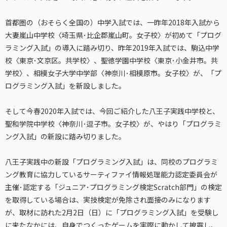
首都圏の（おそらく全国の）中学入試では、一昨年2018年入試から
大妻嵐山中学校〈埼玉県･比企郡嵐山町。女子校〉が初めて「プログ
ラミング入試」の導入に踏み切り、昨年2019年入試では、駒込中学
校〈東京･文京区。共学校〉、聖徳学園中学校〈東京･小金井市。共
学校〉、相模女子大学中学部〈神奈川･相模原市。女子校〉が、「プ
ログラミング入試」を新設しました。
そして今春2020年入試では、今回ご紹介した八王子実践中学校と、
聖和学院中学校〈神奈川･逗子市。女子校〉が、やはり「プログラミ
ング入試」の新設に踏み切りました。
八王子実践中の新設「プログラミング入試」は、同校のプログラミ
ング教育に協力しているサーティファイ情報処理能力認定委員会が
主催･認定する「ジュニア･プログラミング検定Scratch部門」の検定
を取得している場合は、実技検定が免除され面接のみになります
が、取材に訪れた2月2日（日）に「プログラミング入試」を受験し
に来たなかには、自身でつくったゲームを実際に動かして披露し、