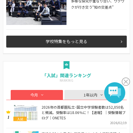
多様な探究が重なり合い、ワクワ
クが行き交う“知の交差点”
学校特集をもっと見る
「入試」関連ランキング
今月
1年以内
2026年の首都圏私立･国立中学受験者数は52,050名
と微減。受験率は18.06％に！【速報】｜受験情報ブ
1
ログ｜ONETES
入試
2026/02/19