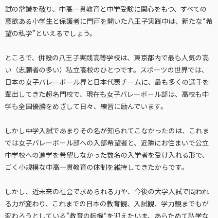
試の常識を破り、中高一貫教育と中学受験に関心をもつ、すべての
意欲ある小学生と保護者に門戸を開いた八王子実践中は、新たな“希
望の私学”といえるでしょう。
ところで、併設の八王子実践高等学校は、東京都内で最も人気の高
い（志願者の多い）私立高校のひとつです。スポーツの世界では、
日本の女子バレーボール界と日本代表チームに、最も多くの選手を
輩出してきた超名門校で、現在も女子バレーボール部は、高校も中
学も全国優勝をめざして日々、練習に励んでいます。
しかし中学入試であまりその名が知られてこなかったのは、これま
では女子バレーボール部への入部希望者と、近隣にお住まいで公立
中学校への進学を希望しなかった数名の入学者を受け入れる形で、
ごく小規模な中高一貫教育の体制を維持してきたからです。
しかし、近未来の社会で求められる力や、今後の大学入試で問われ
る力が変わり、これまでの日本の教育観、入試観、学力観までもが
変わろうとしている”教育の転機“を迎えたいま、あらためて私学な