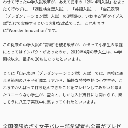
わせて行った中学入試改革が、あえて従来の「2科･4科入試」をまっ
たく行わずに、「適性検査型入試」、「英語入試」、「自己表現
（プレゼンテーション型）入試」の3種類の、いわゆる”新タイプ入
試“だけで実施するという大胆な改革でした。これもまさ
に“Wonder Innovation”です。
この従来の中学入試の”常識“を破る改革が、かえって小学生の家庭
にとってはインパクトがあったのか、2019年4月の新入生は、中学
開校以来、最多の20名になったといいます。
とくに「自己表現（プレゼンテーション型）入試」では、同校に通
える範囲の八王子近隣エリアから、愉快な特技を持つ小学生や、こ
れまでがんばって打ち込んできたことをプレゼンしてみたいと考え
たユニークな小学生が、堂々と、しかも入試当日にも関わらず、楽
しそうに八王子実践中に集まってくれたといいます。
全国優勝めざす女子バレー部希望者も全員がプレゼ