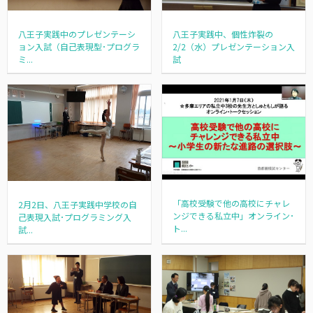
八王子実践中のプレゼンテーシ
八王子実践中、個性炸裂の
ョン入試（自己表現型･プログラ
2/2（水）プレゼンテーション入
ミ...
試
「高校受験で他の高校にチャレ
2月2日、八王子実践中学校の自
ンジできる私立中」オンライン･
己表現入試･プログラミング入
ト...
試...