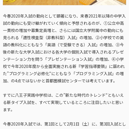
今春2020年入試の動向として顕著になり、来春2021年以降の中学入
試の動向にも受け継がれていく傾向と予想されるのが、①公立中高
一貫校の増加や募集定員増と、さらには国立大学附属中の動向にも
見られる「適性検査型（非教科型）入試」の増加、②小学校での英
語の教科化にともなう「英語（で受験できる）入試」の増加、③今
後の新たな大学入試における各大学の個別入試で導入されるプレゼ
ンテーション力を問う「プレゼンテーション入試」の増加、④小学
校で今年2020年度から全面実施される新『学習指導要領』に謳われ
た”プログラミング必修化“にともなう「プログラミング入試」の増
加、の4点ではないかと首都圏模試センターでは考えています。
すでに八王子実践中学校は、この”新たな時代のトレンド“ともいえ
る新タイプ入試を、すべて実現しているところに注目したいと思い
ます。
今春2020年入試では、第1回として2月1日（土）に、第3回入試とし