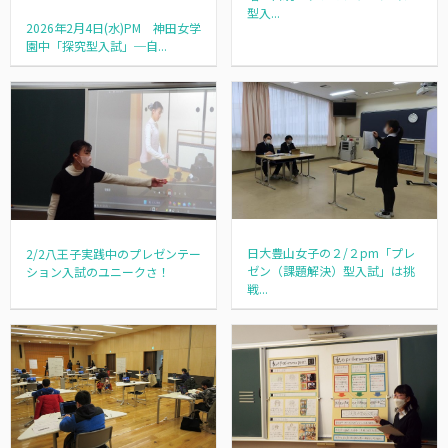
型入...
2026年2月4日(水)PM 神田女学
園中「探究型入試」─自...
日大豊山女子の２/２pm「プレ
2/2八王子実践中のプレゼンテー
ゼン（課題解決）型入試」は挑
ション入試のユニークさ！
戦...