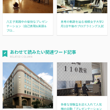
八王子実践中の愉快なプレゼン
思考の軌跡を辿る相模女子大学2
テーション（自己表現&英語＆
月1日午後のプログラミング入試
プロ...
あわせて読みたい関連ワード記事
多様な受験生を迎え入れて人気
増の日駒「プレゼンテーション