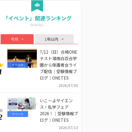
「イベント」関連ランキング
今月
1年以内
7/12（日）合格ONE
テスト湘南白百合学
園から保護者会ライ
イベント
1
ブ配信｜受験情報ブ
ログ｜ONETES
2026/07/05
いこーよサイエン
ス！私学フェア
2026！｜受験情報ブ
イベント
2
ログ｜ONETES
2026/07/13