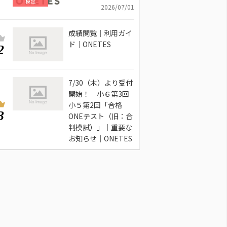
模試
2026/07/01
成績閲覧｜利用ガイ
ド｜ONETES
2
7/30（木）より受付
開始！ 小６第3回
小５第2回「合格
3
ONEテスト（旧：合
判模試）」｜重要な
お知らせ｜ONETES