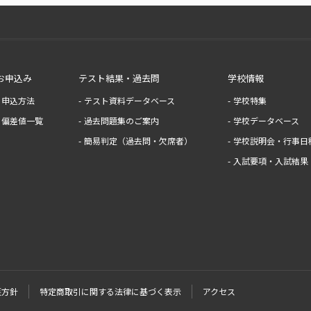
お申込み
テスト結果・過去問
学校情報
申込方法
テスト資料データベース
学校特集
偏差値一覧
過去問題集のご案内
学校データベース
簡易判定（過去問・欠席者）
学校説明会・行事日
入試要項・入試結果
護方針
特定商取引に関する法律に基づく表示
アクセス