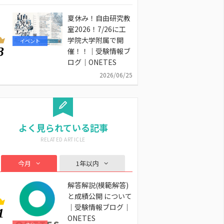
夏休み！自由研究教
室2026！7/26に工
学院大学附属で開
イベント
3
催！！｜受験情報ブ
ログ｜ONETES
2026/06/25
よく見られている記事
今月
1年以内
解答解説(模範解答)
と成績公開 について
｜受験情報ブログ｜
1
ONETES