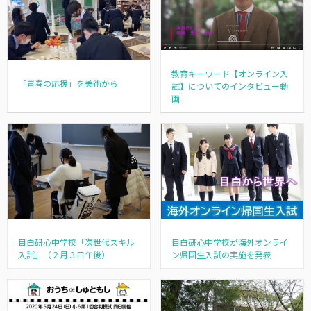
教育キーワード【オンライン入
「青春の応援」を美術から
試】についてのインタビュー動
画
目白研心中学校「次世代スキル
目白研心中学校が海外オンライ
入試」（２月３日午後）
ン帰国生入試の実施を発表