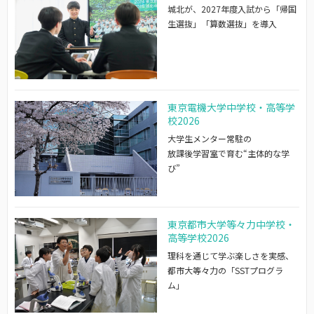
城北が、2027年度入試から「帰国
生選抜」「算数選抜」を導入
東京電機大学中学校・高等学
校2026
大学生メンター常駐の
放課後学習室で育む“主体的な学
び”
東京都市大学等々力中学校・
高等学校2026
理科を通じて学ぶ楽しさを実感、
都市大等々力の「SSTプログラ
ム」